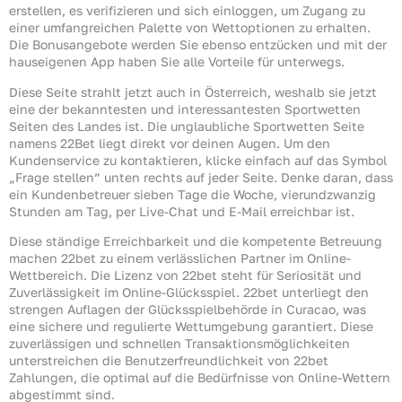
erstellen, es verifizieren und sich einloggen, um Zugang zu
einer umfangreichen Palette von Wettoptionen zu erhalten.
Die Bonusangebote werden Sie ebenso entzücken und mit der
hauseigenen App haben Sie alle Vorteile für unterwegs.
Diese Seite strahlt jetzt auch in Österreich, weshalb sie jetzt
eine der bekanntesten und interessantesten Sportwetten
Seiten des Landes ist. Die unglaubliche Sportwetten Seite
namens 22Bet liegt direkt vor deinen Augen. Um den
Kundenservice zu kontaktieren, klicke einfach auf das Symbol
„Frage stellen” unten rechts auf jeder Seite. Denke daran, dass
ein Kundenbetreuer sieben Tage die Woche, vierundzwanzig
Stunden am Tag, per Live-Chat und E-Mail erreichbar ist.
Diese ständige Erreichbarkeit und die kompetente Betreuung
machen 22bet zu einem verlässlichen Partner im Online-
Wettbereich. Die Lizenz von 22bet steht für Seriosität und
Zuverlässigkeit im Online-Glücksspiel. 22bet unterliegt den
strengen Auflagen der Glücksspielbehörde in Curacao, was
eine sichere und regulierte Wettumgebung garantiert. Diese
zuverlässigen und schnellen Transaktionsmöglichkeiten
unterstreichen die Benutzerfreundlichkeit von 22bet
Zahlungen, die optimal auf die Bedürfnisse von Online-Wettern
abgestimmt sind.