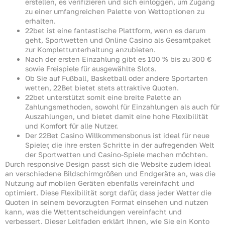
erstellen, es verifizieren und sich einloggen, um Zugang
zu einer umfangreichen Palette von Wettoptionen zu
erhalten.
22bet ist eine fantastische Plattform, wenn es darum
geht, Sportwetten und Online Casino als Gesamtpaket
zur Komplettunterhaltung anzubieten.
Nach der ersten Einzahlung gibt es 100 % bis zu 300 €
sowie Freispiele für ausgewählte Slots.
Ob Sie auf Fußball, Basketball oder andere Sportarten
wetten, 22Bet bietet stets attraktive Quoten.
22bet unterstützt somit eine breite Palette an
Zahlungsmethoden, sowohl für Einzahlungen als auch für
Auszahlungen, und bietet damit eine hohe Flexibilität
und Komfort für alle Nutzer.
Der 22Bet Casino Willkommensbonus ist ideal für neue
Spieler, die ihre ersten Schritte in der aufregenden Welt
der Sportwetten und Casino-Spiele machen möchten.
Durch responsive Design passt sich die Website zudem ideal
an verschiedene Bildschirmgrößen und Endgeräte an, was die
Nutzung auf mobilen Geräten ebenfalls vereinfacht und
optimiert. Diese Flexibilität sorgt dafür, dass jeder Wetter die
Quoten in seinem bevorzugten Format einsehen und nutzen
kann, was die Wettentscheidungen vereinfacht und
verbessert. Dieser Leitfaden erklärt Ihnen, wie Sie ein Konto