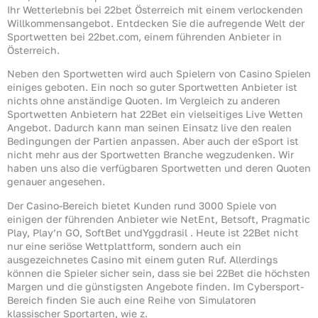
Ihr Wetterlebnis bei 22bet Österreich mit einem verlockenden
Willkommensangebot. Entdecken Sie die aufregende Welt der
Sportwetten bei 22bet.com, einem führenden Anbieter in
Österreich.
Neben den Sportwetten wird auch Spielern von Casino Spielen
einiges geboten. Ein noch so guter Sportwetten Anbieter ist
nichts ohne anständige Quoten. Im Vergleich zu anderen
Sportwetten Anbietern hat 22Bet ein vielseitiges Live Wetten
Angebot. Dadurch kann man seinen Einsatz live den realen
Bedingungen der Partien anpassen. Aber auch der eSport ist
nicht mehr aus der Sportwetten Branche wegzudenken. Wir
haben uns also die verfügbaren Sportwetten und deren Quoten
genauer angesehen.
Der Casino-Bereich bietet Kunden rund 3000 Spiele von
einigen der führenden Anbieter wie NetEnt, Betsoft, Pragmatic
Play, Play’n GO, SoftBet undYggdrasil . Heute ist 22Bet nicht
nur eine seriöse Wettplattform, sondern auch ein
ausgezeichnetes Casino mit einem guten Ruf. Allerdings
können die Spieler sicher sein, dass sie bei 22Bet die höchsten
Margen und die günstigsten Angebote finden. Im Cybersport-
Bereich finden Sie auch eine Reihe von Simulatoren
klassischer Sportarten, wie z.