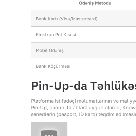
Ödəniş Metodu
Bank Kartı (Visa/Mastercard)
Elektron Pul Kisəsi
Mobil Ödəniş
Bank Köçürməsi
Pin-Up-da Təhlükəs
Platforma istifadəçi məlumatlarının və maliyyə 
Pin-Up, qanuni tələblərə uyğun olaraq, Know 
sənədlərin (pasport, ID kartı) təqdim edilməsi