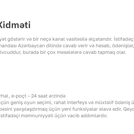
Xidməti
ət göstərir və bir neçə kanal vasitəsilə əlçatandır. İstifadə
mandası Azərbaycan dilində cavab verir və hesab, ödənişlər, 
 mövcuddur, burada bir çox məsələlərə cavab tapmaq olar.
hal, e-poçt – 24 saat ərzində
çün geniş oyun seçimi, rahat interfeys və müxtəlif ödəniş üs
rübəsini yaxşılaşdırmaq üçün yeni funksiyalar əlavə edir. Q
istifadəçi məmnuniyyəti üçün vacib addımlardır.