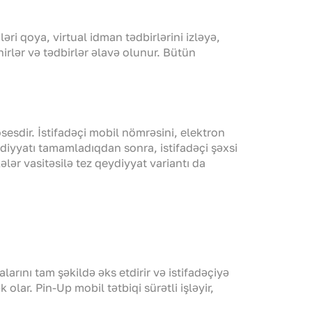
ri qoya, virtual idman tədbirlərini izləyə,
irlər və tədbirlər əlavə olunur. Bütün
sdir. İstifadəçi mobil nömrəsini, elektron
diyyatı tamamladıqdan sonra, istifadəçi şəxsi
lər vasitəsilə tez qeydiyyat variantı da
rını tam şəkildə əks etdirir və istifadəçiyə
lar. Pin-Up mobil tətbiqi sürətli işləyir,