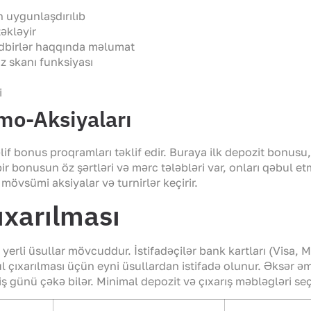
n uyğunlaşdırılıb
əkləyir
tədbirlər haqqında məlumat
z skanı funksiyası
i
mo-Aksiyaları
lif bonus proqramları təklif edir. Buraya ilk depozit bonusu
 bir bonusun öz şərtləri və mərc tələbləri var, onları qəbul
övsümi aksiyalar və turnirlər keçirir.
ıxarılması
erli üsullar mövcuddur. İstifadəçilər bank kartları (Visa, M
Pul çıxarılması üçün eyni üsullardan istifadə olunur. Əksər ə
çə iş günü çəkə bilər. Minimal depozit və çıxarış məbləğləri seç