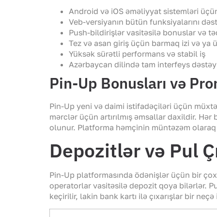
Android və iOS əməliyyat sistemləri üçü
Veb-versiyanın bütün funksiyalarını dəst
Push-bildirişlər vasitəsilə bonuslar və 
Tez və asan giriş üçün barmaq izi və ya ü
Yüksək sürətli performans və stabil iş
Azərbaycan dilində tam interfeys dəstəy
Pin-Up Bonusları və Pro
Pin-Up yeni və daimi istifadəçiləri üçün müxtə
mərclər üçün artırılmış əmsallar daxildir. Hər
olunur. Platforma həmçinin müntəzəm olaraq m
Depozitlər və Pul Ç
Pin-Up platformasında ödənişlər üçün bir çox y
operatorlar vasitəsilə depozit qoya bilərlər. 
keçirilir, lakin bank kartı ilə çıxarışlar bir ne