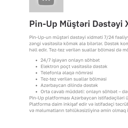
Pin-Up Müştəri Dəstəyi 
Pin-Up-un müştəri dəstəyi xidməti 7/24 fəaliyy
zəngi vasitəsilə kömək ala bilərlər. Dəstək ko
həll edir. Tez-tez verilən suallar bölməsi də
24/7 işləyən onlayn söhbət
Elektron poçt vasitəsilə dəstək
Telefonla əlaqə nömrəsi
Tez-tez verilən suallar bölməsi
Azərbaycan dilində dəstək
Orta cavab müddəti: onlayn söhbət – dər
Pin-Up platforması Azərbaycan istifadəçiləri ü
Platforma daim inkişaf edir və istifadəçi təc
və məlumatların təhlükəsizliyinə əmin olmaq 