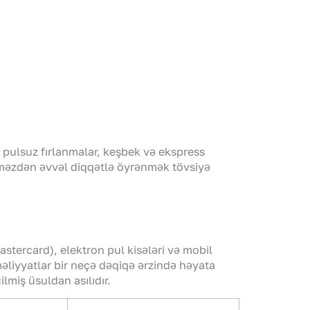
, pulsuz fırlanmalar, keşbek və ekspress
 etməzdən əvvəl diqqətlə öyrənmək tövsiyə
astercard), elektron pul kisələri və mobil
məliyyatlar bir neçə dəqiqə ərzində həyata
ilmiş üsuldan asılıdır.