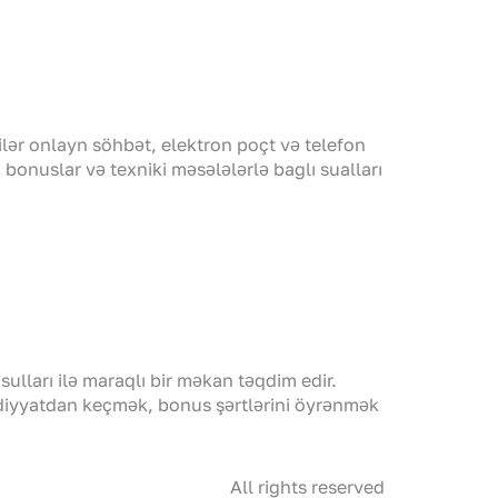
çilər onlayn söhbət, elektron poçt və telefon
bonuslar və texniki məsələlərlə bağlı sualları
ulları ilə maraqlı bir məkan təqdim edir.
eydiyyatdan keçmək, bonus şərtlərini öyrənmək
All rights reserved