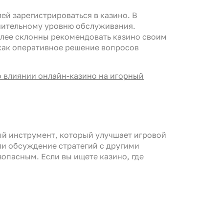
ей зарегистрироваться в казино. В
лнительному уровню обслуживания.
лее склонны рекомендовать казино своим
 как оперативное решение вопросов
о влиянии онлайн-казино на игорный
ый инструмент, который улучшает игровой
ли обсуждение стратегий с другими
опасным. Если вы ищете казино, где