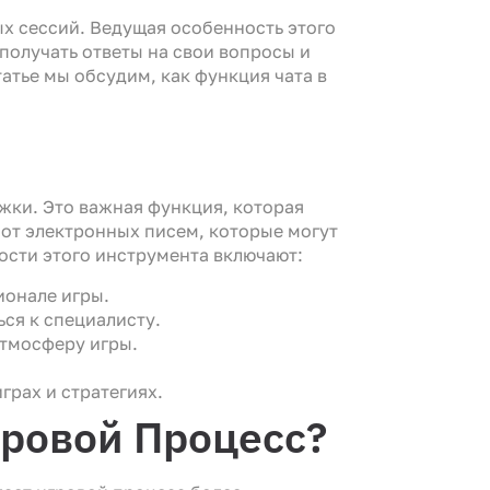
ых сессий. Ведущая особенность этого
получать ответы на свои вопросы и
татье мы обсудим, как функция чата в
жки. Это важная функция, которая
 от электронных писем, которые могут
ости этого инструмента включают:
ионале игры.
ься к специалисту.
атмосферу игры.
грах и стратегиях.
гровой Процесс?