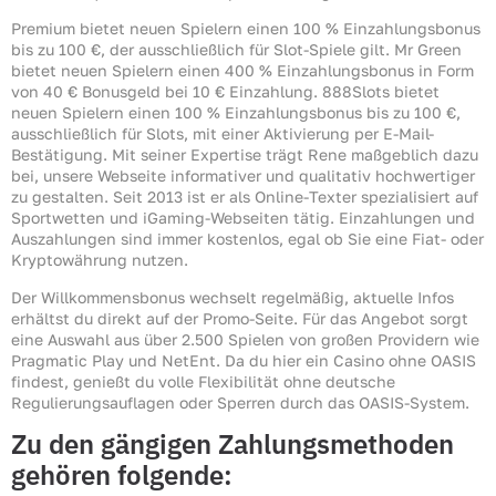
Premium bietet neuen Spielern einen 100 % Einzahlungsbonus
bis zu 100 €, der ausschließlich für Slot-Spiele gilt. Mr Green
bietet neuen Spielern einen 400 % Einzahlungsbonus in Form
von 40 € Bonusgeld bei 10 € Einzahlung. 888Slots bietet
neuen Spielern einen 100 % Einzahlungsbonus bis zu 100 €,
ausschließlich für Slots, mit einer Aktivierung per E-Mail-
Bestätigung. Mit seiner Expertise trägt Rene maßgeblich dazu
bei, unsere Webseite informativer und qualitativ hochwertiger
zu gestalten. Seit 2013 ist er als Online-Texter spezialisiert auf
Sportwetten und iGaming-Webseiten tätig. Einzahlungen und
Auszahlungen sind immer kostenlos, egal ob Sie eine Fiat- oder
Kryptowährung nutzen.
Der Willkommensbonus wechselt regelmäßig, aktuelle Infos
erhältst du direkt auf der Promo-Seite. Für das Angebot sorgt
eine Auswahl aus über 2.500 Spielen von großen Providern wie
Pragmatic Play und NetEnt. Da du hier ein Casino ohne OASIS
findest, genießt du volle Flexibilität ohne deutsche
Regulierungsauflagen oder Sperren durch das OASIS-System.
Zu den gängigen Zahlungsmethoden
gehören folgende: