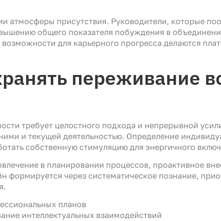
нии атмосферы присутствия. Руководители, которые по
повышению общего показателя побуждения в объединени
и возможности для карьерного прогресса делаются пл
охранять переживание в
ости требует целостного подхода и непрерывной усили
 ними и текущей деятельностью. Определение индивиду
ботать собственную стимуляцию для энергичного включ
влечение в планировании процессов, проактивное вне
йн формируется через систематическое познание, прио
я.
фессиональных планов
ание интеллектуальных взаимодействий