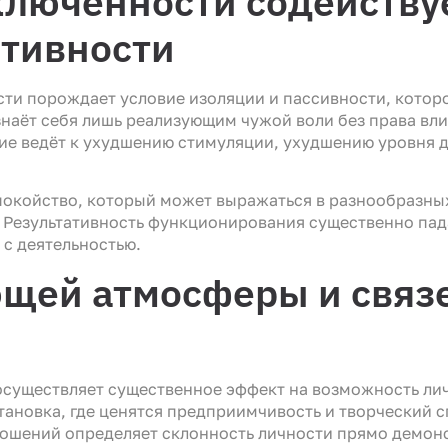
ключённости содействуе
тивности
сти порождает условие изоляции и пассивности, которо
наёт себя лишь реализующим чужой воли без права влия
ние ведёт к ухудшению стимуляции, ухудшению уровня 
покойство, который может выражаться в разнообразны
 Результативность функционирования существенно пад
с деятельностью.
щей атмосферы и связе
осуществляет существенное эффект на возможность лич
ановка, где ценятся предприимчивость и творческий с
ошений определяет склонность личности прямо демонс