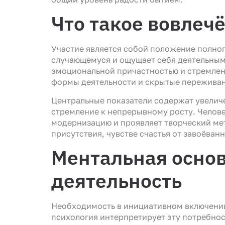
Что такое вовлеч
Участие является собой положение полног
случающемуся и ощущает себя деятельным
эмоциональной причастностью и стремлен
формы деятельности и скрытые переживан
Центральные показатели содержат увеличе
стремление к непрерывному росту. Челове
модернизацию и проявляет творческий мет
присутствия, чувстве счастья от завоёван
Ментальная осно
деятельность
Необходимость в инициативном включении
психология интерпретирует эту потребно