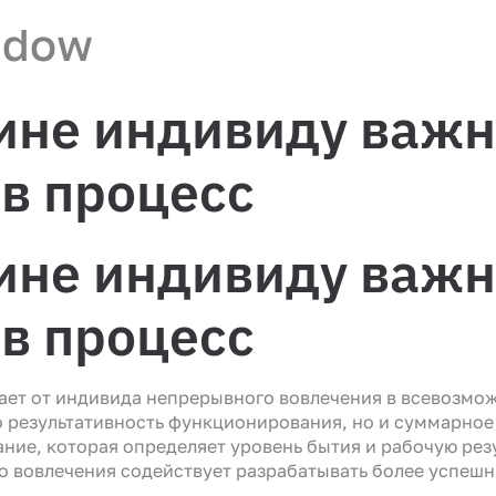
ndow
ине индивиду важ
в процесс
ине индивиду важ
в процесс
ет от индивида непрерывного вовлечения в всевозмож
о результативность функционирования, но и суммарное
ние, которая определяет уровень бытия и рабочую рез
 вовлечения содействует разрабатывать более успешн