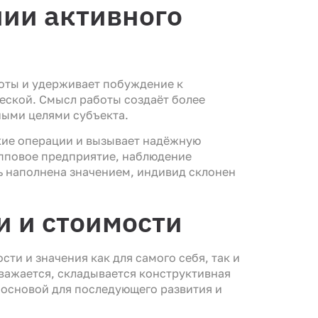
нии активного
боты и удерживает побуждение к
еской. Смысл работы создаёт более
ными целями субъекта.
кие операции и вызывает надёжную
пповое предприятие, наблюдение
ть наполнена значением, индивид склонен
и и стоимости
ти и значения как для самого себя, так и
 уважается, складывается конструктивная
 основой для последующего развития и