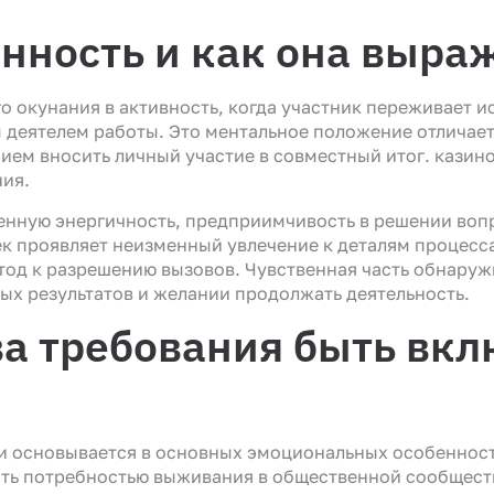
ённость и как она выра
о окунания в активность, когда участник переживает и
 деятелем работы. Это ментальное положение отличае
ием вносить личный участие в совместный итог. казин
ия.
нную энергичность, предприимчивость в решении вопро
к проявляет неизменный увлечение к деталям процесса
од к разрешению вызовов. Чувственная часть обнаружи
ных результатов и желании продолжать деятельность.
ва требования быть вк
 основывается в основных эмоциональных особенност
сть потребностью выживания в общественной сообществ