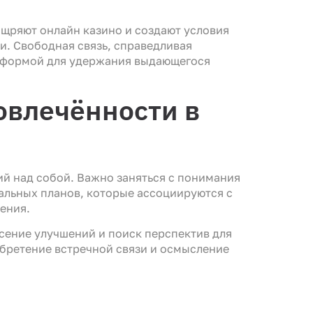
ощряют онлайн казино и создают условия
и. Свободная связь, справедливая
атформой для удержания выдающегося
овлечённости в
й над собой. Важно заняться с понимания
альных планов, которые ассоциируются с
ения.
сение улучшений и поиск перспектив для
бретение встречной связи и осмысление