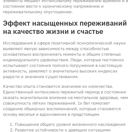
элементы мешают интенсивному переживанию времени и в
состоянии вести к хроническому напряжению и
переживательному опустошению.
Эффект насыщенных переживаний
на качество жизни и счастье
Исследования в сфере позитивной психологической науки
выявляют явную зависимость между способностью
основательно воспринимать моменты и общим степенью
индивидуального удовольствия. Люди, которые постоянно
испытывают состояния полного погружения в настоящую
активность, заявляют о значительно высоких индексах
радости и значения существования.
Качество опыта становится значимее их количества.
Единственный интенсивно пережитый период в состоянии
оказать значительное влияние на ментальное здоровье, чем
совокупность лёгких переживаний. 1х бет помогает
созданию обширных воспоминаний, которые становятся
основу веселья и вдохновения в предстоящем.
Повышение общего уровня жизненного наслаждения
Развитие устойчивости к давящим ситуациям