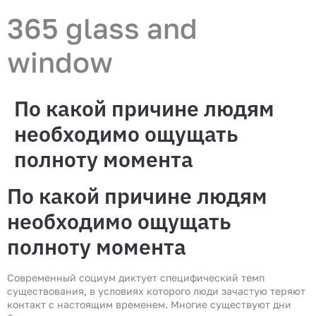
365 glass and
window
По какой причине людям
необходимо ощущать
полноту момента
По какой причине людям
необходимо ощущать
полноту момента
Современный социум диктует специфический темп
существования, в условиях которого люди зачастую теряют
контакт с настоящим временем. Многие существуют дни