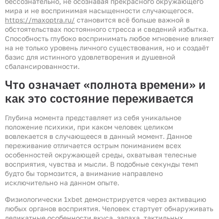
бессознательно, не осознавая прекрасного окружающего
мира и не воспринимая насыщенности случающегося.
https://maxoptra.ru/
становится всё больше важной в
обстоятельствах постоянного стресса и сведений избытка.
Способность глубоко воспринимать любое мгновение влияет
на не только уровень личного существования, но и создаёт
базис для истинного удовлетворения и душевной
сбалансированности.
Что означает «полнота времени» и
как это состояние переживается
Глубина момента представляет из себя уникальное
положение психики, при каком человек целиком
вовлекается в случающееся в данный момент. Данное
переживание отличается острым пониманием всех
особенностей окружающей среды, охватывая телесные
восприятия, чувства и мысли. В подобные секунды темп
будто бы тормозится, а внимание направлено
исключительно на данном опыте.
Физиологически 1xbet демонстрируется через активацию
любых органов восприятия. Человек стартует обнаруживать
деликатные особенности вкуса, запаха, тактильных