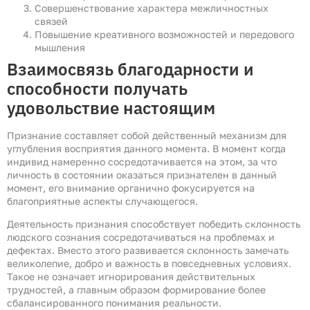
Совершенствование характера межличностных
связей
Повышение креативного возможностей и передового
мышления
Взаимосвязь благодарности и
способности получать
удовольствие настоящим
Признание составляет собой действенный механизм для
углубления восприятия данного момента. В момент когда
индивид намеренно сосредотачивается на этом, за что
личность в состоянии оказаться признателен в данный
момент, его внимание органично фокусируется на
благоприятные аспекты случающегося.
Деятельность признания способствует победить склонность
людского сознания сосредотачиваться на проблемах и
дефектах. Вместо этого развивается склонность замечать
великолепие, добро и важность в повседневных условиях.
Такое не означает игнорирования действительных
трудностей, а главным образом формирование более
сбалансированного понимания реальности.