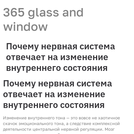
365 glass and
window
Почему нервная система
отвечает на изменение
внутреннего состояния
Почему нервная система
отвечает на изменение
внутреннего состояния
Изменение внутреннего тона — это вовсе не хаотичное
скачок эмоционального тона, а следствие комплексной
деятельности центральной нервной регуляции. Мозг