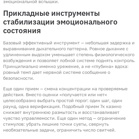
эмоциональной вспышки.
Прикладные инструменты
стабилизации эмоционального
состояния
Базовый эффективный инструмент — небольшая задержка и
выравнивание дыхательного паттерна. Ровное дыхание с
удлиненным выдохом уменьшает степень физиологического
возбуждения и позволяет лобной системе поднять контроль.
Принципиально именно урежение, а не «глубина» вдоха:
ровный темп дает нервной системе сообщение о
безопасности.
Еще один прием — смена концентрации на проверяемые
действия. Вместо оценки «получается или нет»
целесообразно выбрать простой порог: один шаг, один
раунд, одна верификация. Подобный прием 7к казино
снижает внутреннюю размытость и восстанавливает
чувство управляемости. Еще один метод — ограничение
стимулов: убрать лишние точки суеты, свернуть
необязательные задачи, ограничить число свитчей.