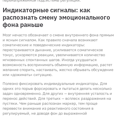
перенапряженной подсистемы регуляции.
Индикаторные сигналы: как
распознать смену эмоционального
фона раньше
Мозг нечасто обозначает о смене внутреннего фона прямым
и ясным сигналом. Как правило сначала возникают
соматические и поведенческие индикаторы:
перестраивается дыхание, усиливается соматическое
тонус, ускоряются реакции, увеличивается количество
мгновенных спонтанных шагов. Иногда ухудшаться
возможность воспринимать объемную информацию, растет
желание спорить, настаивать, жестко обрывать обсуждение
или «дожимать» ситуацию.
Полезно фиксировать индивидуальные индикаторы. Для
одних это порыв форсировать и пытаться делать несколько
задач одновременно. Для других — внутренняя усталость и
перенос действий. Для третьих — всплеск раздражения на
пустяки. Чем раньше распознан маркер, тем проще
перевести внимание из реактивного состояния в
регулируемый, не доводя фон до выраженной