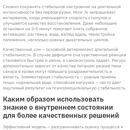
Сложно сохранять стабильное настроение на длительной
интенсивности без перезагрузки. Мозг 7к запрашивает
интервалов, когда уменьшается скорость стимулов и
улучшается качество восстановления. Даже небольшие
остановки на 3–5 минут помогают снять собранное
активацию: растяжка, вода, взгляд вдаль, перестройка
положения, несколько ровных дыхательных циклов.
Качественный сон — основной детерминант длительной
стабильности. В случае дефиците сна чувственные реакции
становятся быстрее и резче, а самоконтроль падает. Ресурс
дополнительно зависит от качества питания: резкие пики
сахара в крови могут повышать раздражительность и
вялость. Элементарная стабильность — ровные приемы
пищи, нормальная вода, спокойная нагрузка — часто дает
ощутимый результат на психоэмоциональную стабильность.
Каким образом использовать
знание о внутреннем состоянии
для более качественных решений
Эффективная модель — разграничивать оценку процесса и