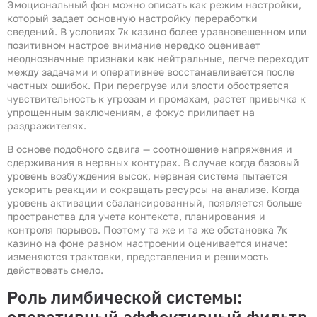
Эмоциональный фон можно описать как режим настройки,
который задает основную настройку переработки
сведений. В условиях 7к казино более уравновешенном или
позитивном настрое внимание нередко оценивает
неоднозначные признаки как нейтральные, легче переходит
между задачами и оперативнее восстанавливается после
частных ошибок. При перегрузе или злости обостряется
чувствительность к угрозам и промахам, растет привычка к
упрощенным заключениям, а фокус прилипает на
раздражителях.
В основе подобного сдвига — соотношение напряжения и
сдерживания в нервных контурах. В случае когда базовый
уровень возбуждения высок, нервная система пытается
ускорить реакции и сокращать ресурсы на анализе. Когда
уровень активации сбалансированный, появляется больше
пространства для учета контекста, планирования и
контроля порывов. Поэтому та же и та же обстановка 7к
казино на фоне разном настроении оценивается иначе:
изменяются трактовки, представления и решимость
действовать смело.
Роль лимбической системы:
оперативный аффективный фильтр