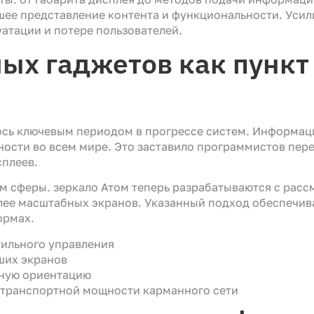
шее представление контента и функциональности. Усил
уатации и потере пользователей.
ых гаджетов как пункт
ь ключевым периодом в прогрессе систем. Информаци
ости во всем мире. Это заставило программистов пер
сплеев.
том сферы. зеркало Атом теперь разрабатываются с ра
олее масштабных экранов. Указанный подход обеспечи
ормах.
тильного управления
ших экранов
тную ориентацию
 транспортной мощности карманного сети