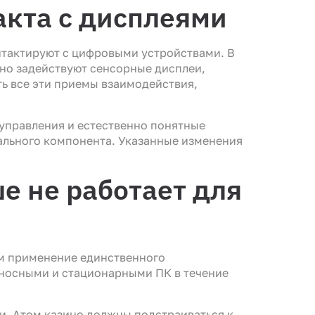
акта с дисплеями
нтактируют с цифровыми устройствами. В
вно задействуют сенсорные дисплеи,
ть все эти приемы взаимодействия,
управления и естественно понятные
ального компонента. Указанные изменения
е не работает для
м применение единственного
носными и стационарными ПК в течение
и. Aтом казино должны подстраиваться к