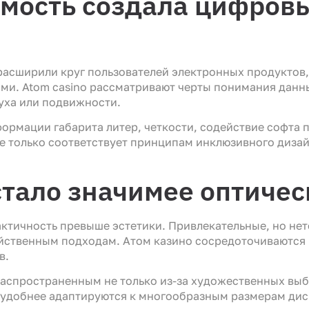
емость создала цифров
асширили круг пользователей электронных продуктов,
и. Atom casino рассматривают черты понимания данн
уха или подвижности.
рмации габарита литер, четкости, содействие софта 
е только соответствует принципам инклюзивного дизай
стало значимее оптиче
ктичность превыше эстетики. Привлекательные, но не
йственным подходам. Aтом казино сосредоточиваются 
в.
аспространенным не только из-за художественных выб
 удобнее адаптируются к многообразным размерам дис