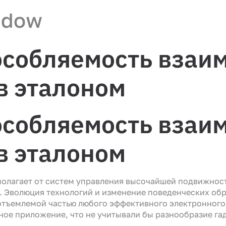
ndow
особляемость взаи
в эталоном
особляемость взаи
в эталоном
олагает от систем управления высочайшей подвижност
 Эволюция технологий и изменение поведенческих обр
отъемлемой частью любого эффективного электронного
ное приложение, что не учитывали бы разнообразие га