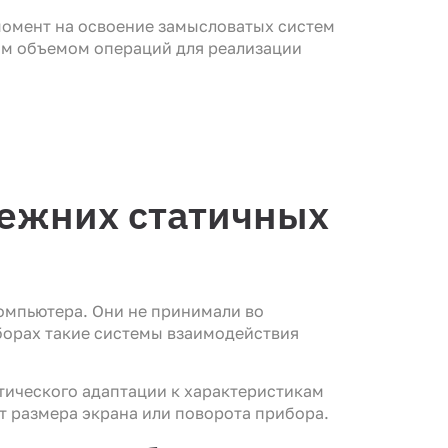
момент на освоение замысловатых систем
им объемом операций для реализации
режних статичных
омпьютера. Они не принимали во
борах такие системы взаимодействия
тического адаптации к характеристикам
т размера экрана или поворота прибора.