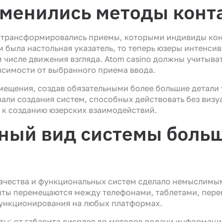
менились методы конт
о трансформировались приемы, которыми индивиды ко
 была настольная указатель, то теперь юзеры интенси
м числе движения взгляда. Atom casino должны учитыва
исимости от выбранного приема ввода.
ещения, создав обязательными более большие детали 
али создания систем, способных действовать без визу
 к созданию юзерских взаимодействий.
ный вид системы больш
качества и функциональных систем сделало немыслимы
ты перемещаются между телефонами, таблетами, пере
функционирования на любых платформах.
ы: от габарита дисплея до методов подачи информаци