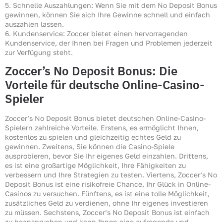
5. Schnelle Auszahlungen: Wenn Sie mit dem No Deposit Bonus
gewinnen, können Sie sich Ihre Gewinne schnell und einfach
auszahlen lassen.
6. Kundenservice: Zoccer bietet einen hervorragenden
Kundenservice, der Ihnen bei Fragen und Problemen jederzeit
zur Verfügung steht.
Zoccer’s No Deposit Bonus: Die
Vorteile für deutsche Online-Casino-
Spieler
Zoccer’s No Deposit Bonus bietet deutschen Online-Casino-
Spielern zahlreiche Vorteile. Erstens, es ermöglicht Ihnen,
kostenlos zu spielen und gleichzeitig echtes Geld zu
gewinnen. Zweitens, Sie können die Casino-Spiele
ausprobieren, bevor Sie Ihr eigenes Geld einzahlen. Drittens,
es ist eine großartige Möglichkeit, Ihre Fähigkeiten zu
verbessern und Ihre Strategien zu testen. Viertens, Zoccer’s No
Deposit Bonus ist eine risikofreie Chance, Ihr Glück in Online-
Casinos zu versuchen. Fünftens, es ist eine tolle Möglichkeit,
zusätzliches Geld zu verdienen, ohne Ihr eigenes investieren
zu müssen. Sechstens, Zoccer’s No Deposit Bonus ist einfach
zu beanspruchen und kann Ihnen eine aufregende und