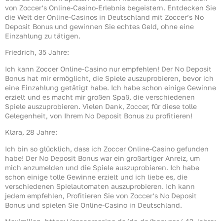
von Zoccer’s Online-Casino-Erlebnis begeistern. Entdecken Sie
die Welt der Online-Casinos in Deutschland mit Zoccer’s No
Deposit Bonus und gewinnen Sie echtes Geld, ohne eine
Einzahlung zu tätigen.
Friedrich, 35 Jahre:
Ich kann Zoccer Online-Casino nur empfehlen! Der No Deposit
Bonus hat mir ermöglicht, die Spiele auszuprobieren, bevor ich
eine Einzahlung getätigt habe. Ich habe schon einige Gewinne
erzielt und es macht mir großen Spaß, die verschiedenen
Spiele auszuprobieren. Vielen Dank, Zoccer, für diese tolle
Gelegenheit, von Ihrem No Deposit Bonus zu profitieren!
Klara, 28 Jahre:
Ich bin so glücklich, dass ich Zoccer Online-Casino gefunden
habe! Der No Deposit Bonus war ein großartiger Anreiz, um
mich anzumelden und die Spiele auszuprobieren. Ich habe
schon einige tolle Gewinne erzielt und ich liebe es, die
verschiedenen Spielautomaten auszuprobieren. Ich kann
jedem empfehlen, Profitieren Sie von Zoccer’s No Deposit
Bonus und spielen Sie Online-Casino in Deutschland.