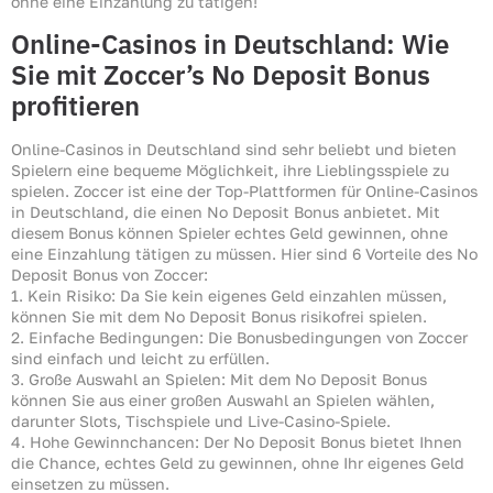
ohne eine Einzahlung zu tätigen!
Online-Casinos in Deutschland: Wie
Sie mit Zoccer’s No Deposit Bonus
profitieren
Online-Casinos in Deutschland sind sehr beliebt und bieten
Spielern eine bequeme Möglichkeit, ihre Lieblingsspiele zu
spielen. Zoccer ist eine der Top-Plattformen für Online-Casinos
in Deutschland, die einen No Deposit Bonus anbietet. Mit
diesem Bonus können Spieler echtes Geld gewinnen, ohne
eine Einzahlung tätigen zu müssen. Hier sind 6 Vorteile des No
Deposit Bonus von Zoccer:
1. Kein Risiko: Da Sie kein eigenes Geld einzahlen müssen,
können Sie mit dem No Deposit Bonus risikofrei spielen.
2. Einfache Bedingungen: Die Bonusbedingungen von Zoccer
sind einfach und leicht zu erfüllen.
3. Große Auswahl an Spielen: Mit dem No Deposit Bonus
können Sie aus einer großen Auswahl an Spielen wählen,
darunter Slots, Tischspiele und Live-Casino-Spiele.
4. Hohe Gewinnchancen: Der No Deposit Bonus bietet Ihnen
die Chance, echtes Geld zu gewinnen, ohne Ihr eigenes Geld
einsetzen zu müssen.