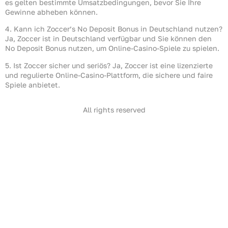
es gelten bestimmte Umsatzbedingungen, bevor Sie Ihre
Gewinne abheben können.
4. Kann ich Zoccer’s No Deposit Bonus in Deutschland nutzen?
Ja, Zoccer ist in Deutschland verfügbar und Sie können den
No Deposit Bonus nutzen, um Online-Casino-Spiele zu spielen.
5. Ist Zoccer sicher und seriös? Ja, Zoccer ist eine lizenzierte
und regulierte Online-Casino-Plattform, die sichere und faire
Spiele anbietet.
All rights reserved