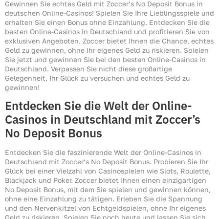
Gewinnen Sie echtes Geld mit Zoccer’s No Deposit Bonus in
deutschen Online-Casinos! Spielen Sie Ihre Lieblingsspiele und
erhalten Sie einen Bonus ohne Einzahlung. Entdecken Sie die
besten Online-Casinos in Deutschland und profitieren Sie von
exklusiven Angeboten. Zoccer bietet Ihnen die Chance, echtes
Geld zu gewinnen, ohne Ihr eigenes Geld zu riskieren. Spielen
Sie jetzt und gewinnen Sie bei den besten Online-Casinos in
Deutschland. Verpassen Sie nicht diese großartige
Gelegenheit, Ihr Glück zu versuchen und echtes Geld zu
gewinnen!
Entdecken Sie die Welt der Online-
Casinos in Deutschland mit Zoccer’s
No Deposit Bonus
Entdecken Sie die faszinierende Welt der Online-Casinos in
Deutschland mit Zoccer’s No Deposit Bonus. Probieren Sie Ihr
Glück bei einer Vielzahl von Casinospielen wie Slots, Roulette,
Blackjack und Poker. Zoccer bietet Ihnen einen einzigartigen
No Deposit Bonus, mit dem Sie spielen und gewinnen können,
ohne eine Einzahlung zu tätigen. Erleben Sie die Spannung
und den Nervenkitzel von Echtgeldspielen, ohne Ihr eigenes
Geld zu riskieren. Spielen Sie noch heute und lassen Sie sich