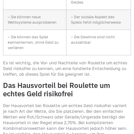
Geldes
– Sie können neue
– Der soziale Aspekt des
Wettsysteme ausprobieren
Spiels fehlt möglicherweise
– Sie können das Spiel
– Die Gewinne sind nicht
kennenlernen, ohne Geld zu
auszahlbar
verlieren
Es ist wichtig, die Vor- und Nachteile von Roulette um echtes
Geld risikofrei zu kennen, um eine fundierte Entscheidung zu
treffen, ob dieses Spiel für Sie geeignet ist.
Das Hausvorteil bei Roulette um
echtes Geld risikofrei
Der Hausvorteil bei Roulette um echtes Geld risikofrei variiert
je nach Art der Wette, die Sie platzieren. Bei den einfachen
Wetten wie Rot/Schwarz oder Gerade/Ungerade beträgt der
Hausvorteil in der Regel etwa 2,70%. Bei komplizierten
Kombinationswetten kann der Hausvorteil jedoch höher sein.
Es ist wichtig, den Hausvorteil zu kennen, um Ihre