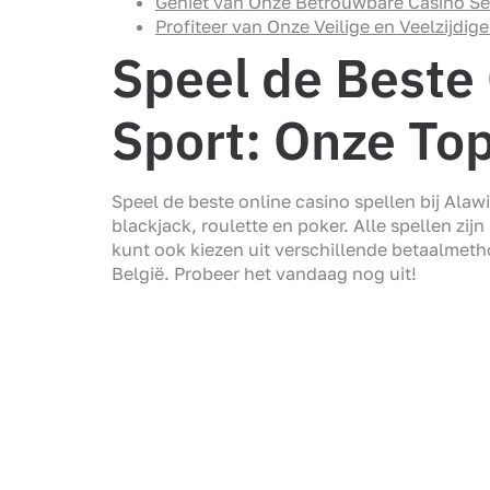
Geniet van Onze Betrouwbare Casino Ser
Profiteer van Onze Veilige en Veelzijdig
Speel de Beste 
Sport: Onze Top
Speel de beste online casino spellen bij Alaw
blackjack, roulette en poker. Alle spellen zi
kunt ook kiezen uit verschillende betaalmet
België. Probeer het vandaag nog uit!