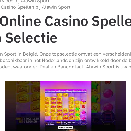
vices bij Alawin Sport
e Casino Spellen bij Alawin Sport
Online Casino Spelle
 Selectie
in Sport in België. Onze topselectie omvat een verscheiden
jn beschikbaar in het Nederlands en zijn ontwikkeld door de 
hoden, waaronder iDeal en Bancontact. Alawin Sport is uw 