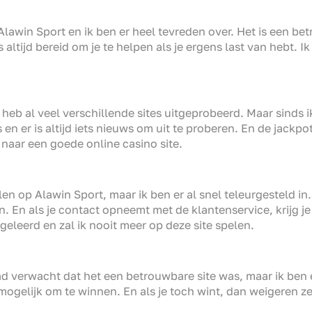
ij Alawin Sport en ik ben er heel tevreden over. Het is een 
is altijd bereid om je te helpen als je ergens last van hebt.
heb al veel verschillende sites uitgeprobeerd. Maar sinds ik 
en er is altijd iets nieuws om uit te proberen. En de jackpot
 naar een goede online casino site.
n op Alawin Sport, maar ik ben er al snel teleurgesteld in. H
n. En als je contact opneemt met de klantenservice, krijg je
geleerd en zal ik nooit meer op deze site spelen.
had verwacht dat het een betrouwbare site was, maar ik ben e
nmogelijk om te winnen. En als je toch wint, dan weigeren ze