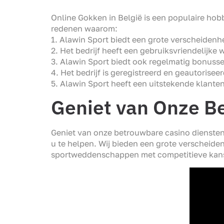
Online Gokken in België is een populaire hobb
redenen waarom:
1. Alawin Sport biedt een grote verscheiden
2. Het bedrijf heeft een gebruiksvriendelijk
3. Alawin Sport biedt ook regelmatig bonuss
4. Het bedrijf is geregistreerd en geautoriseer
5. Alawin Sport heeft een uitstekende klantense
Geniet van Onze Be
Geniet van onze betrouwbare casino diensten bi
u te helpen. Wij bieden een grote verscheide
sportweddenschappen met competitieve kanse