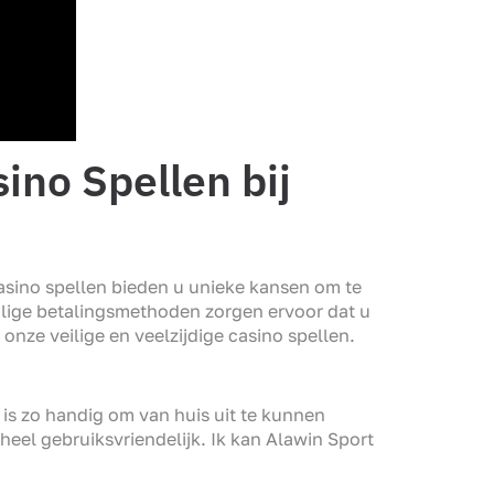
ino Spellen bij
 casino spellen bieden u unieke kansen om te
eilige betalingsmethoden zorgen ervoor dat u
nze veilige en veelzijdige casino spellen.
t is zo handig om van huis uit te kunnen
 heel gebruiksvriendelijk. Ik kan Alawin Sport