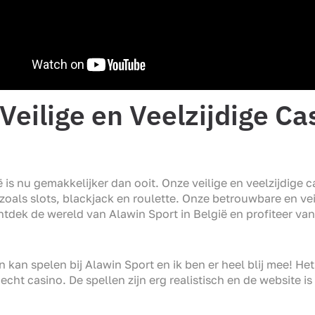
Veilige en Veelzijdige Cas
ië is nu gemakkelijker dan ooit. Onze veilige en veelzijdige
 zoals slots, blackjack en roulette. Onze betrouwbare en v
dek de wereld van Alawin Sport in België en profiteer van o
n kan spelen bij Alawin Sport en ik ben er heel blij mee! He
ht casino. De spellen zijn erg realistisch en de website is