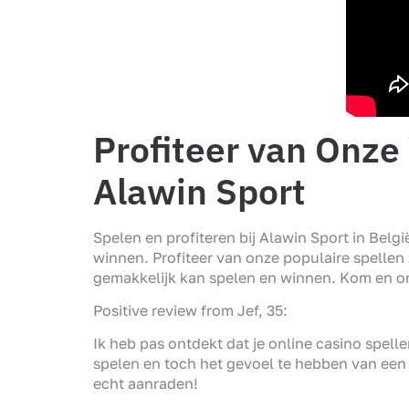
Profiteer van Onze 
Alawin Sport
Spelen en profiteren bij Alawin Sport in Belg
winnen. Profiteer van onze populaire spellen
gemakkelijk kan spelen en winnen. Kom en ont
Positive review from Jef, 35:
Ik heb pas ontdekt dat je online casino spelle
spelen en toch het gevoel te hebben van een ec
echt aanraden!