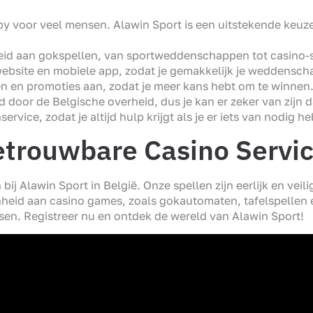
y voor veel mensen. Alawin Sport is een uitstekende keuze v
heid aan gokspellen, van sportweddenschappen tot casino-
e website en mobiele app, zodat je gemakkelijk je weddensc
en en promoties aan, zodat je meer kans hebt om te winnen
d door de Belgische overheid, dus je kan er zeker van zijn da
rvice, zodat je altijd hulp krijgt als je er iets van nodig he
trouwbare Casino Service
j Alawin Sport in België. Onze spellen zijn eerlijk en veili
nheid aan casino games, zoals gokautomaten, tafelspellen 
n. Registreer nu en ontdek de wereld van Alawin Sport!