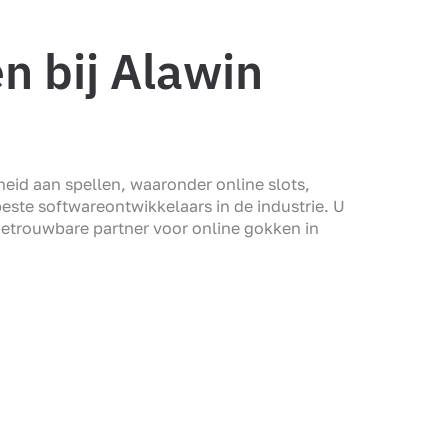
n bij Alawin
heid aan spellen, waaronder online slots,
beste softwareontwikkelaars in de industrie. U
betrouwbare partner voor online gokken in