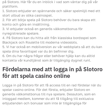
på Slotoro. Här får du en inblick i vad som väntar dig på vår
plattform.
1. Slotoro erbjuder en spännande och säker spelmiljö med ett
stort utbud av olika casinospel.
2. För att börja spela på Slotoro behöver du bara skapa ett
konto och göra en insättning.
3. Vi erbjuder också en generös välkomstbonus för
nyregistrerade spelare.
4. På Slotoro kan du hitta allt från klassiska bordsspel som
Blackjack och Roulette till moderna videoslots.
5. Vi har också en mobilversion av vår webbplats så att du kan
spela dina favoritspel var du än befinner dig.
6. Om du har några frågor eller behöver hjälp kan du alltid
kontakta vår kundtjänst som är tillgänglig dygnet runt.
Fördelarna med att logga in på Slotoro
för att spela casino online
Logga in på Slotoro för att få access till en rad fördelar när du
spelar casino online. För det första, erbjuder Slotoro en
generös välkomstbonus till nya spelare. Dessutom, som en
inloggad medlem, kommer du att få tillgång till exklusiva
erbjudanden och bonusar som inte är tillgängliga för