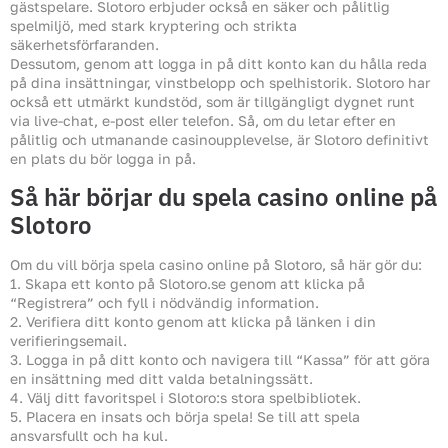
gästspelare. Slotoro erbjuder också en säker och pålitlig
spelmiljö, med stark kryptering och strikta
säkerhetsförfaranden.
Dessutom, genom att logga in på ditt konto kan du hålla reda
på dina insättningar, vinstbelopp och spelhistorik. Slotoro har
också ett utmärkt kundstöd, som är tillgängligt dygnet runt
via live-chat, e-post eller telefon. Så, om du letar efter en
pålitlig och utmanande casinoupplevelse, är Slotoro definitivt
en plats du bör logga in på.
Så här börjar du spela casino online på
Slotoro
Om du vill börja spela casino online på Slotoro, så här gör du:
1. Skapa ett konto på Slotoro.se genom att klicka på
“Registrera” och fyll i nödvändig information.
2. Verifiera ditt konto genom att klicka på länken i din
verifieringsemail.
3. Logga in på ditt konto och navigera till “Kassa” för att göra
en insättning med ditt valda betalningssätt.
4. Välj ditt favoritspel i Slotoro:s stora spelbibliotek.
5. Placera en insats och börja spela! Se till att spela
ansvarsfullt och ha kul.