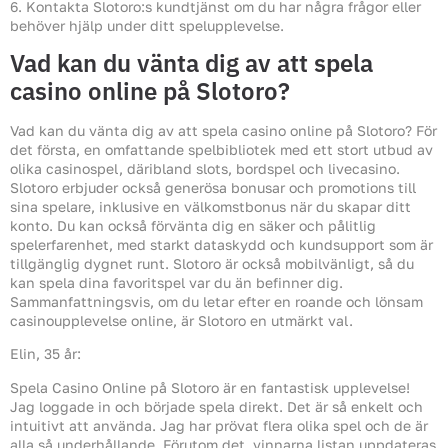
6. Kontakta Slotoro:s kundtjänst om du har några frågor eller
behöver hjälp under ditt spelupplevelse.
Vad kan du vänta dig av att spela
casino online på Slotoro?
Vad kan du vänta dig av att spela casino online på Slotoro? För
det första, en omfattande spelbibliotek med ett stort utbud av
olika casinospel, däribland slots, bordspel och livecasino.
Slotoro erbjuder också generösa bonusar och promotions till
sina spelare, inklusive en välkomstbonus när du skapar ditt
konto. Du kan också förvänta dig en säker och pålitlig
spelerfarenhet, med starkt dataskydd och kundsupport som är
tillgänglig dygnet runt. Slotoro är också mobilvänligt, så du
kan spela dina favoritspel var du än befinner dig.
Sammanfattningsvis, om du letar efter en roande och lönsam
casinoupplevelse online, är Slotoro en utmärkt val.
Elin, 35 år:
Spela Casino Online på Slotoro är en fantastisk upplevelse!
Jag loggade in och började spela direkt. Det är så enkelt och
intuitivt att använda. Jag har prövat flera olika spel och de är
alla så underhållande. Förutom det, vinnarna listan uppdateras