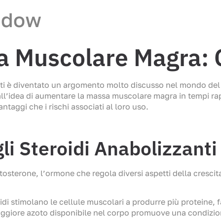
ndow
sa Muscolare Magra:
anti è diventato un argomento molto discusso nel mondo del fi
dall’idea di aumentare la massa muscolare magra in tempi rap
taggi che i rischi associati al loro uso.
i Steroidi Anabolizzanti
estosterone, l’ormone che regola diversi aspetti della cres
idi stimolano le cellule muscolari a produrre più proteine, 
giore azoto disponibile nel corpo promuove una condizione