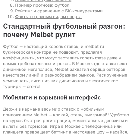
Пример прогноза: футбол
Рейтинг и сравнение с БК-конкурентами
Факты по разным видам спорта
Стандартный футбольный разгон:
почему Melbet рулит
Футбол — настоящий король ставок, и melbet ru
букмекерская контора не подводит, предлагая
коэффициенты, что могут заставить гореть глаза даже у
самых требовательных игроков. В Москве, где ставки веют
динамикой мегаполиса, Melbet захватил сердца бетторов
качеством линий и разнообразием рынков. Раскрученные
чемпионаты, лиги низших дивизионов и экзотические
турниры — ого-го!
Мобилити и взрывной интерфейс
Держи в кармане весь мир ставок с мобильным
приложением Melbet — кликай, ставь, выигрывай! Удобство
на «ура»: быстрая регистрация, моментальные депозиты и
вылеты без тормозов. Игра в Москве с телефончика или
планшета превращает беттинг в настоящее шоу — касайся,