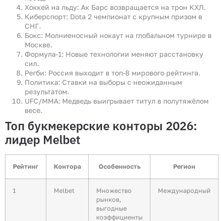
Хоккей на льду: Ак Барс возвращается на трон КХЛ.
Киберспорт: Dota 2 чемпионат с крупным призом в
СНГ.
Бокс: Молниеносный нокаут на глобальном турнире в
Москве.
Формула-1: Новые технологии меняют расстановку
сил.
Регби: Россия выходит в топ-8 мирового рейтинга.
Политика: Ставки на выборы с неожиданным
результатом.
UFC/MMA: Медведь выигрывает титул в полутяжёлом
весе.
Топ букмекерские конторы 2026:
лидер Melbet
Рейтинг
Контора
Особенность
Регион
1
Melbet
Множество
Международный
рынков,
выгодные
коэффициенты