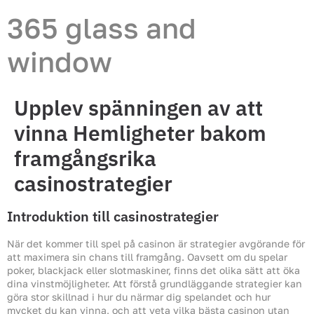
365 glass and
window
Upplev spänningen av att
vinna Hemligheter bakom
framgångsrika
casinostrategier
Introduktion till casinostrategier
När det kommer till spel på casinon är strategier avgörande för
att maximera sin chans till framgång. Oavsett om du spelar
poker, blackjack eller slotmaskiner, finns det olika sätt att öka
dina vinstmöjligheter. Att förstå grundläggande strategier kan
göra stor skillnad i hur du närmar dig spelandet och hur
mycket du kan vinna, och att veta vilka
bästa casinon utan