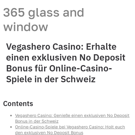
365 glass and
window
Vegashero Casino: Erhalte
einen exklusiven No Deposit
Bonus für Online-Casino-
Spiele in der Schweiz
Contents
Vegashero Casino: Genieße einen exklusiven No Deposit
Bonus in der Schweiz
Online-Casino-Spiele bei Vegashero Casino: Holt euch
den exklusiven No Deposit Bonus