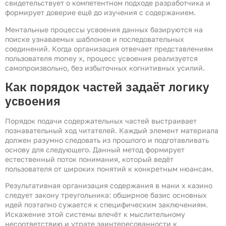
свидетельствует о компетентном подходе разработчика и
формирует доверие ещё до изучения с содержанием.
Ментальные процессы усвоения данных базируются на
поиске узнаваемых шаблонов и последовательных
соединений. Когда организация отвечает представлениям
пользователя money x, процесс усвоения реализуется
самопроизвольно, без избыточных когнитивных усилий.
Как порядок частей задаёт логику
усвоения
Порядок подачи содержательных частей выстраивает
познавательный ход читателей. Каждый элемент материала
должен разумно следовать из прошлого и подготавливать
основу для следующего. Данный метод формирует
естественный поток понимания, который ведёт
пользователя от широких понятий к конкретным нюансам.
Результативная организация содержания в мани х казино
следует закону треугольника: обширное базис основных
идей поэтапно сужается к специфическим заключениям.
Искажение этой системы влечёт к мыслительному
несоответствию и утрате заинтересованности к