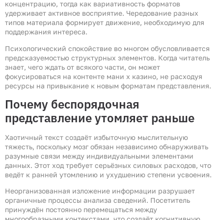
концентрацию, тогда как вариативность форматов
удерживает активное восприятие. Чередование разных
типов материала формирует движение, необходимую для
поддержания интереса.
Психологический спокойствие во многом обусловливается
предсказуемостью структурных элементов. Когда читатель
знает, чего ждать от всякого части, он может
фокусироваться на контенте мани х казино, не расходуя
ресурсы на привыкание к новым форматам представления.
Почему беспорядочная
представление утомляет раньше
Хаотичный текст создаёт избыточную мыслительную
тяжесть, поскольку мозг обязан независимо обнаруживать
разумные связи между индивидуальными элементами
данных. Этот ход требует серьёзных силовых расходов, что
ведёт к ранней утомлению и ухудшению степени усвоения.
Неорганизованная изложение информации разрушает
органичные процессы анализа сведений. Посетитель
принуждён постоянно перемещаться между
многообразными контекстами, что создаёт когнитивную