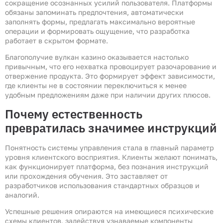
сокращение осознанных усилий пользователя. Платформы
обязаны запоминать предпочтения, автоматически
заполнять формы, предлагать максимально вероятные
операции и формировать ощущение, что разработка
работает в скрытом формате.
Благополучие вулкан казино оказывается настолько
привычным, что его нехватка провоцирует разочарование и
отвержение продукта. Это формирует эффект зависимости,
где клиенты не в состоянии переключиться к менее
удобным предложениям даже при наличии других плюсов.
Почему естественность
превратилась значимее инструкций
Понятность системы управления стала в главный параметр
уровня клиентского восприятия. Клиенты желают понимать,
как функционирует платформа, без познания инструкций
или прохождения обучения. Это заставляет от
разработчиков использования стандартных образцов и
аналогий.
Успешные решения опираются на имеющиеся психические
схемы клиентов, задействуя узнаваемые компоненты