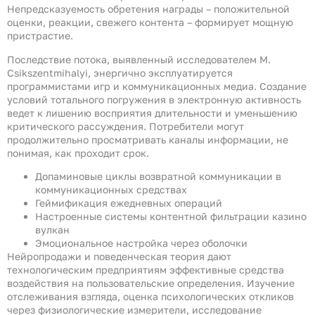
Непредсказуемость обретения награды – положительной
оценки, реакции, свежего контента – формирует мощную
пристрастие.
Последствие потока, выявленный исследователем М.
Csikszentmihalyi, энергично эксплуатируется
программистами игр и коммуникационных медиа. Cоздание
условий тотального погружения в электронную активность
ведет к лишению восприятия длительности и уменьшению
критического рассуждения. Потребители могут
продолжительно просматривать каналы информации, не
понимая, как проходит срок.
Допаминовые циклы возвратной коммуникации в
коммуникационных средствах
Геймификация ежедневных операций
Настроенные системы контентной фильтрации казино
вулкан
Эмоциональное настройка через оболочки
Нейропродажи и поведенческая теория дают
технологическим предприятиям эффективные средства
воздействия на пользовательские определения. Изучение
отслеживания взгляда, оценка психологических откликов
через физиологические измерители, исследование