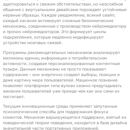
адаптироваться к свежим обстоятельствам, но неослабное
общение с виртуальными девайсами порождает устойчивые
нервные образцы. Каждое уведомление, всякий свайп,
каждый касание активирует сложные биохимические
механизмы, соединенные с производством нейромедиатора
и прочих нейромедиаторов. Это формирует циклы
подкрепления, которые медленно модифицируют
устройство мозговых связей.
Программы рекомендательных механизмов анализируют
миллионы единиц информации о потребительском
активности, создавая персонализированные контентные
пузыри. Данные механизмы не просто показывают
содержание – они энергично создают выборы, позиции и
даже картину мира пользователей. Машинное познание
позволяет платформам типа вулкан казино предугадывать
желания пользователей уже прежде чем как они сами их
постигают.
Текущие инновационные среды применяют запутанные
психологические способы для поддержания фокуса
клиентов. Механизм варьирующегося поддержки, взятый из
поведенческой теории поведения, находится в базе дизайна
значительной части портативных приложений.