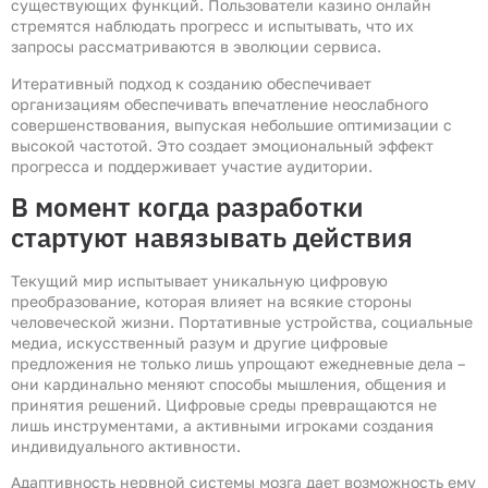
существующих функций. Пользователи казино онлайн
стремятся наблюдать прогресс и испытывать, что их
запросы рассматриваются в эволюции сервиса.
Итеративный подход к созданию обеспечивает
организациям обеспечивать впечатление неослабного
совершенствования, выпуская небольшие оптимизации с
высокой частотой. Это создает эмоциональный эффект
прогресса и поддерживает участие аудитории.
В момент когда разработки
стартуют навязывать действия
Текущий мир испытывает уникальную цифровую
преобразование, которая влияет на всякие стороны
человеческой жизни. Портативные устройства, социальные
медиа, искусственный разум и другие цифровые
предложения не только лишь упрощают ежедневные дела –
они кардинально меняют способы мышления, общения и
принятия решений. Цифровые среды превращаются не
лишь инструментами, а активными игроками создания
индивидуального активности.
Адаптивность нервной системы мозга дает возможность ему