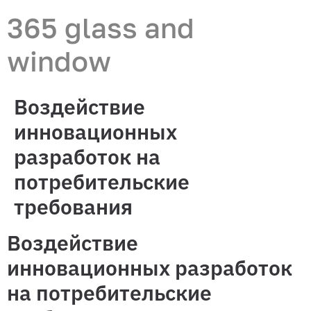
365 glass and
window
Воздействие
инновационных
разработок на
потребительские
требования
Воздействие
инновационных разработок
на потребительские