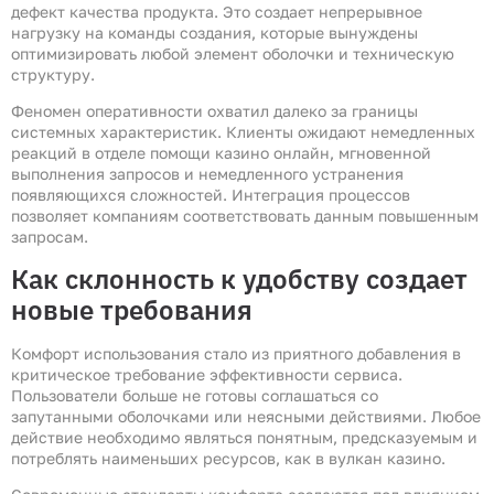
дефект качества продукта. Это создает непрерывное
нагрузку на команды создания, которые вынуждены
оптимизировать любой элемент оболочки и техническую
структуру.
Феномен оперативности охватил далеко за границы
системных характеристик. Клиенты ожидают немедленных
реакций в отделе помощи казино онлайн, мгновенной
выполнения запросов и немедленного устранения
появляющихся сложностей. Интеграция процессов
позволяет компаниям соответствовать данным повышенным
запросам.
Как склонность к удобству создает
новые требования
Комфорт использования стало из приятного добавления в
критическое требование эффективности сервиса.
Пользователи больше не готовы соглашаться со
запутанными оболочками или неясными действиями. Любое
действие необходимо являться понятным, предсказуемым и
потреблять наименьших ресурсов, как в вулкан казино.