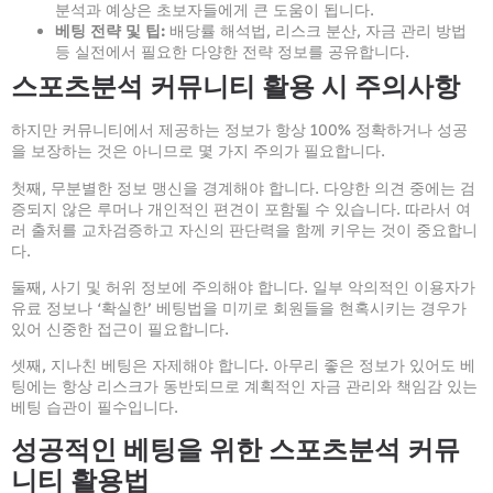
분석과 예상은 초보자들에게 큰 도움이 됩니다.
베팅 전략 및 팁:
배당률 해석법, 리스크 분산, 자금 관리 방법
등 실전에서 필요한 다양한 전략 정보를 공유합니다.
스포츠분석 커뮤니티 활용 시 주의사항
하지만 커뮤니티에서 제공하는 정보가 항상 100% 정확하거나 성공
을 보장하는 것은 아니므로 몇 가지 주의가 필요합니다.
첫째, 무분별한 정보 맹신을 경계해야 합니다. 다양한 의견 중에는 검
증되지 않은 루머나 개인적인 편견이 포함될 수 있습니다. 따라서 여
러 출처를 교차검증하고 자신의 판단력을 함께 키우는 것이 중요합니
다.
둘째, 사기 및 허위 정보에 주의해야 합니다. 일부 악의적인 이용자가
유료 정보나 ‘확실한’ 베팅법을 미끼로 회원들을 현혹시키는 경우가
있어 신중한 접근이 필요합니다.
셋째, 지나친 베팅은 자제해야 합니다. 아무리 좋은 정보가 있어도 베
팅에는 항상 리스크가 동반되므로 계획적인 자금 관리와 책임감 있는
베팅 습관이 필수입니다.
성공적인 베팅을 위한 스포츠분석 커뮤
니티 활용법