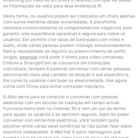
as informações de volta para seus endereços IP.
Desta forma, os usuários podem ser colocados em chats apenas
com outros membros dessa universidade. A plataforma
monitora constantemente os comportamentos negativos para
garantir uma experiência agradável e segura para todos os
usuários. Ele permite criar salas de bate-papo com vídeo e
áudio, onde várias pessoas podem interagir simultaneamente.
Sem a necessidade de registro ou preenchimento de perfis
longos,
omangle
você pode ir direto para vídeo conversas.
Embora a StrangerCam se concentre em interações
individuais, também é possível conversar com várias pessoas,
adicionando mais uma camada de emoção à sua experiência.
Ele conecta usuários com base na aleatoriedade, mas agora
conta com filtros para evitar conteúdo impróprio.
O Ablo serve para se conectar e conversar com pessoas
aleatórias com um recurso de tradução em tempo actual.
Funciona muito bem na internet 3G e tem um uso de senha
para ajudar os usuários a se sentirem seguros. Além de poder
conversar com estranhos aleatórios, você também pode
escolher entre várias salas temáticas se não quiser falar sobre
assuntos indesejados. O WeChat é outro mensageiro que
permite criar chamadas em vídeo com um grupo de até nove