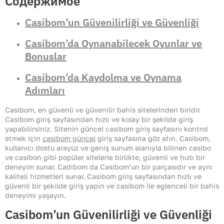
Содержимое
Casibom’un Güvenilirliği ve Güvenliği
Casibom’da Oynanabilecek Oyunlar ve
Bonuslar
Casibom’da Kaydolma ve Oynama
Adımları
Casibom, en güvenli ve güvenilir bahis sitelerinden biridir.
Casibom giriş sayfasından hızlı ve kolay bir şekilde giriş
yapabilirsiniz. Sitenin güncel casibom giriş sayfasını kontrol
etmek için
casibom güncel
giriş sayfasına göz atın. Casibom,
kullanıcı dostu arayüz ve geniş sunum alanıyla bilinen casibo
ve casibon gibi popüler sitelerle birlikte, güvenli ve hızlı bir
deneyim sunar. Cadibom da Casibom’un bir parçasıdır ve aynı
kaliteli hizmetleri sunar. Casibom giriş sayfasından hızlı ve
güvenli bir şekilde giriş yapın ve casibom ile eğlenceli bir bahis
deneyimi yaşayın.
Casibom’un Güvenilirliği ve Güvenliği