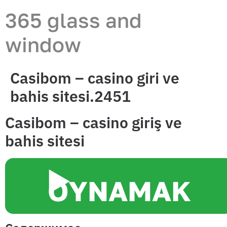
365 glass and
window
Casibom – casino giri ve
bahis sitesi.2451
Casibom – casino giriş ve
bahis sitesi
▶️
OYNAMAK