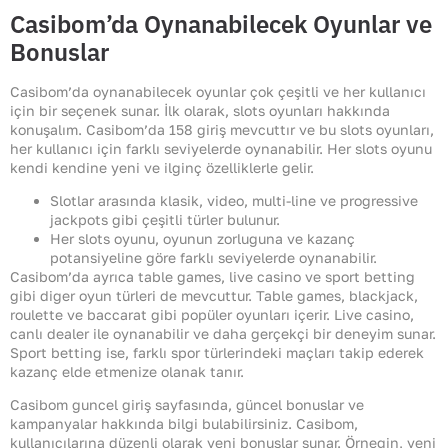
Casibom’da Oynanabilecek Oyunlar ve
Bonuslar
Casibom’da oynanabilecek oyunlar çok çeşitli ve her kullanıcı
için bir seçenek sunar. İlk olarak, slots oyunları hakkında
konuşalım. Casibom’da 158 giriş mevcuttır ve bu slots oyunları,
her kullanıcı için farklı seviyelerde oynanabilir. Her slots oyunu
kendi kendine yeni ve ilginç özelliklerle gelir.
Slotlar arasında klasik, video, multi-line ve progressive
jackpots gibi çeşitli türler bulunur.
Her slots oyunu, oyunun zorluğuna ve kazanç
potansiyeline göre farklı seviyelerde oynanabilir.
Casibom’da ayrıca table games, live casino ve sport betting
gibi diğer oyun türleri de mevcuttur. Table games, blackjack,
roulette ve baccarat gibi popüler oyunları içerir. Live casino,
canlı dealer ile oynanabilir ve daha gerçekçi bir deneyim sunar.
Sport betting ise, farklı spor türlerindeki maçları takip ederek
kazanç elde etmenize olanak tanır.
Casibom guncel giriş sayfasında, güncel bonuslar ve
kampanyalar hakkında bilgi bulabilirsiniz. Casibom,
kullanıcılarına düzenli olarak yeni bonuslar sunar. Örneğin, yeni