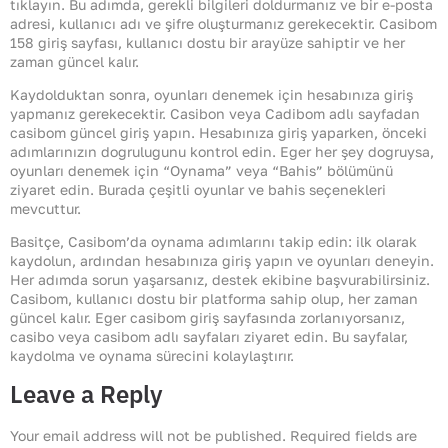
tıklayın. Bu adımda, gerekli bilgileri doldurmanız ve bir e-posta
adresi, kullanıcı adı ve şifre oluşturmanız gerekecektir. Casibom
158 giriş sayfası, kullanıcı dostu bir arayüze sahiptir ve her
zaman güncel kalır.
Kaydolduktan sonra, oyunları denemek için hesabınıza giriş
yapmanız gerekecektir. Casibon veya Cadibom adlı sayfadan
casibom güncel giriş yapın. Hesabınıza giriş yaparken, önceki
adımlarınızın doğruluğunu kontrol edin. Eğer her şey doğruysa,
oyunları denemek için “Oynama” veya “Bahis” bölümünü
ziyaret edin. Burada çeşitli oyunlar ve bahis seçenekleri
mevcuttur.
Basitçe, Casibom’da oynama adımlarını takip edin: ilk olarak
kaydolun, ardından hesabınıza giriş yapın ve oyunları deneyin.
Her adımda sorun yaşarsanız, destek ekibine başvurabilirsiniz.
Casibom, kullanıcı dostu bir platforma sahip olup, her zaman
güncel kalır. Eğer casibom giriş sayfasında zorlanıyorsanız,
casibo veya casibom adlı sayfaları ziyaret edin. Bu sayfalar,
kaydolma ve oynama sürecini kolaylaştırır.
Leave a Reply
Your email address will not be published.
Required fields are