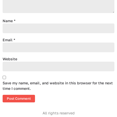
Name
*
Email
*
Website
Save my name, email, and website in this browser for the next
time I comment.
All rights reserved