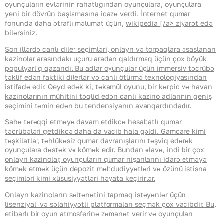
oyunçuların evlərinin rahatlığından oyunçulara, oyunçulara
yeni bir dövrün başlamasına icazə verdi. İnternet qumar
fonunda daha ətraflı məlumat üçün,
wikipedia [/a> ziyarət edə
bilərsiniz.
Son illərdə canlı diler seçimləri, onlayn və torpaqlara əsaslanan
kazinolar arasındakı uçuru aradan qaldırmaq üçün çox böyük
populyarlıq qazandı. Bu adlar oyunçular üçün immersiv təcrübə
təklif edən faktiki dilerlər və canlı ötürmə texnologiyasından
istifadə edir. Qeyd edək ki, təkamül oyunu, bir kərpic və havan
kazinolarının mühitini təqlid edən canlı kazino adlarının geniş
seçimini təmin edən bu tendensiyanın avanqardındadır.
Sahə tərəqqi etməyə davam etdikcə hesabatlı qumar
təcrübələri getdikcə daha da vacib hala gəldi. Gamcare kimi
təşkilatlar, təhlükəsiz qumar davranışlarını təşviq edərək
oyunçulara dəstək və kömək edir. Bundan əlavə, indi bir çox
onlayn kazinolar, oyunçuların qumar nişanlarını idarə etməyə
kömək etmək üçün depozit məhdudiyyətləri və özünü istisna
seçimləri kimi xüsusiyyətləri həyata keçirirlər.
Onlayn kazinoların səltənətini tapmaq istəyənlər üçün
lisenziyalı və səlahiyyətli platformaları seçmək çox vacibdir. Bu,
etibarlı bir oyun atmosferinə zəmanət verir və oyunçuları