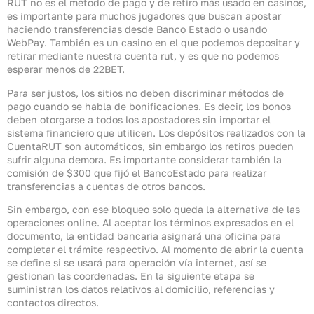
RUT no es el método de pago y de retiro más usado en casinos,
es importante para muchos jugadores que buscan apostar
haciendo transferencias desde Banco Estado o usando
WebPay. También es un casino en el que podemos depositar y
retirar mediante nuestra cuenta rut, y es que no podemos
esperar menos de 22BET.
Para ser justos, los sitios no deben discriminar métodos de
pago cuando se habla de bonificaciones. Es decir, los bonos
deben otorgarse a todos los apostadores sin importar el
sistema financiero que utilicen. Los depósitos realizados con la
CuentaRUT son automáticos, sin embargo los retiros pueden
sufrir alguna demora. Es importante considerar también la
comisión de $300 que fijó el BancoEstado para realizar
transferencias a cuentas de otros bancos.
Sin embargo, con ese bloqueo solo queda la alternativa de las
operaciones online. Al aceptar los términos expresados en el
documento, la entidad bancaria asignará una oficina para
completar el trámite respectivo. Al momento de abrir la cuenta
se define si se usará para operación vía internet, así se
gestionan las coordenadas. En la siguiente etapa se
suministran los datos relativos al domicilio, referencias y
contactos directos.