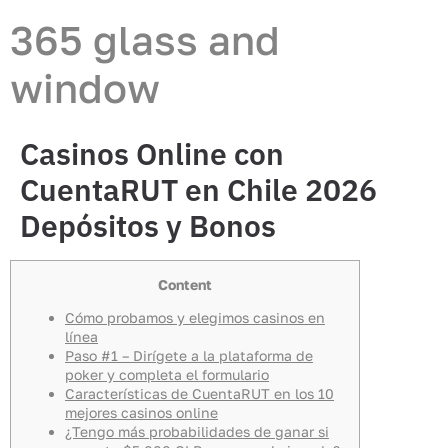
365 glass and
window
Casinos Online con
CuentaRUT en Chile 2026
Depósitos y Bonos
Content
Cómo probamos y elegimos casinos en
línea
Paso #1 – Dirígete a la plataforma de
poker y completa el formulario
Características de CuentaRUT en los 10
mejores casinos online
¿Tengo más probabilidades de ganar si