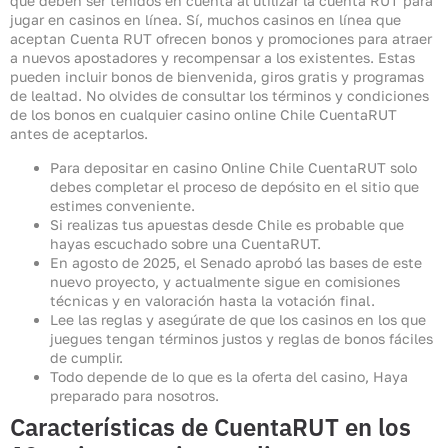
que deben ser tenidos en cuenta al utilizar la cuenta RUT para
jugar en casinos en línea. Sí, muchos casinos en línea que
aceptan Cuenta RUT ofrecen bonos y promociones para atraer
a nuevos apostadores y recompensar a los existentes. Estas
pueden incluir bonos de bienvenida, giros gratis y programas
de lealtad. No olvides de consultar los términos y condiciones
de los bonos en cualquier casino online Chile CuentaRUT
antes de aceptarlos.
Para depositar en casino Online Chile CuentaRUT solo
debes completar el proceso de depósito en el sitio que
estimes conveniente.
Si realizas tus apuestas desde Chile es probable que
hayas escuchado sobre una CuentaRUT.
En agosto de 2025, el Senado aprobó las bases de este
nuevo proyecto, y actualmente sigue en comisiones
técnicas y en valoración hasta la votación final.
Lee las reglas y asegúrate de que los casinos en los que
juegues tengan términos justos y reglas de bonos fáciles
de cumplir.
Todo depende de lo que es la oferta del casino, Haya
preparado para nosotros.
Características de CuentaRUT en los