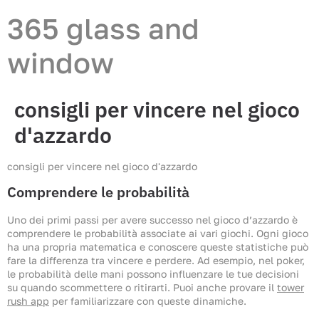
365 glass and
window
consigli per vincere nel gioco
d'azzardo
consigli per vincere nel gioco d'azzardo
Comprendere le probabilità
Uno dei primi passi per avere successo nel gioco d’azzardo è
comprendere le probabilità associate ai vari giochi. Ogni gioco
ha una propria matematica e conoscere queste statistiche può
fare la differenza tra vincere e perdere. Ad esempio, nel poker,
le probabilità delle mani possono influenzare le tue decisioni
su quando scommettere o ritirarti. Puoi anche provare il
tower
rush app
per familiarizzare con queste dinamiche.