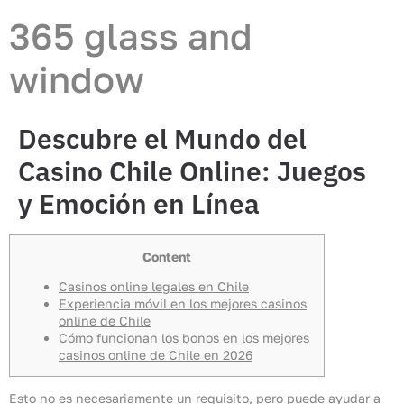
365 glass and
window
Descubre el Mundo del
Casino Chile Online: Juegos
y Emoción en Línea
Content
Casinos online legales en Chile
Experiencia móvil en los mejores casinos
online de Chile
Cómo funcionan los bonos en los mejores
casinos online de Chile en 2026
Esto no es necesariamente un requisito, pero puede ayudar a