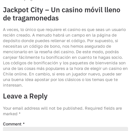
Jackpot City – Un casino móvil lleno
de tragamonedas
A veces, lo único que requiere el casino es que seas un usuario
recién creado. A menudo habrá un campo en la página de
depósito donde puedes rellenar el código. Por supuesto, si
necesitas un código de bono, nos hemos asegurado de
mencionarlo en la reseña del casino. De este modo, podrás
canjear fácilmente tu bonificación en cuanto te hagas socio.
Los códigos de bonificación y los paquetes de bienvenida son
una de las cosas más populares a la hora de elegir un casino en
Chile online. En cambio, si eres un jugador nuevo, puede ser
una buena idea apostar por los clásicos o los temas que te
interesan.
Leave a Reply
Your email address will not be published.
Required fields are
marked
*
Comment
*