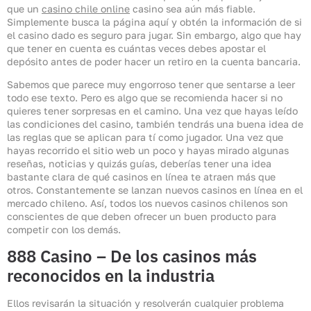
que un
casino chile online
casino sea aún más fiable.
Simplemente busca la página aquí y obtén la información de si
el casino dado es seguro para jugar. Sin embargo, algo que hay
que tener en cuenta es cuántas veces debes apostar el
depósito antes de poder hacer un retiro en la cuenta bancaria.
Sabemos que parece muy engorroso tener que sentarse a leer
todo ese texto. Pero es algo que se recomienda hacer si no
quieres tener sorpresas en el camino. Una vez que hayas leído
las condiciones del casino, también tendrás una buena idea de
las reglas que se aplican para tí como jugador. Una vez que
hayas recorrido el sitio web un poco y hayas mirado algunas
reseñas, noticias y quizás guías, deberías tener una idea
bastante clara de qué casinos en línea te atraen más que
otros. Constantemente se lanzan nuevos casinos en línea en el
mercado chileno. Así, todos los nuevos casinos chilenos son
conscientes de que deben ofrecer un buen producto para
competir con los demás.
888 Casino – De los casinos más
reconocidos en la industria
Ellos revisarán la situación y resolverán cualquier problema