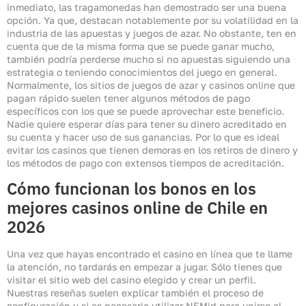
inmediato, las tragamonedas han demostrado ser una buena
opción. Ya que, destacan notablemente por su volatilidad en la
industria de las apuestas y juegos de azar. No obstante, ten en
cuenta que de la misma forma que se puede ganar mucho,
también podría perderse mucho si no apuestas siguiendo una
estrategia o teniendo conocimientos del juego en general.
Normalmente, los sitios de juegos de azar y casinos online que
pagan rápido suelen tener algunos métodos de pago
específicos con los que se puede aprovechar este beneficio.
Nadie quiere esperar días para tener su dinero acreditado en
su cuenta y hacer uso de sus ganancias. Por lo que es ideal
evitar los casinos que tienen demoras en los retiros de dinero y
los métodos de pago con extensos tiempos de acreditación.
Cómo funcionan los bonos en los
mejores casinos online de Chile en
2026
Una vez que hayas encontrado el casino en línea que te llame
la atención, no tardarás en empezar a jugar. Sólo tienes que
visitar el sitio web del casino elegido y crear un perfil.
Nuestras reseñas suelen explicar también el proceso de
configuración y si es necesario utilizar NEMid para unirse al