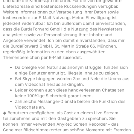
und lade die Kindle-App herunter. Für die von dir gewählte
Lieferadresse sind kostenlose Rücksendungen verfügbar.
Weitere Informationen zur Verarbeitung Ihrer Daten sowie
insbesondere zur E-Mail-Nutzung. Meine Einwilligung ist
jederzeit widerrufbar. Ich bin außerdem damit einverstanden,
dass die BurdaForward GmbH die Nutzung des Newsletters
analysiert sowie zur Personalisierung ihrer Inhalte und
Angebote verwendet. Ich bin damit einverstanden, dass mir
die BurdaForward GmbH, St. Martin Straße 66, München,
regelmäßig Information zu den oben ausgewählten
Themenbereichen per E-Mail zusendet.
Da Omegle von Natur aus anonym struggle, fühlten sich
einige Benutzer ermutigt, illegale Inhalte zu zeigen.
Bei Skype hingegen würden Zoė und Nele die Uroma aus
dem Video­chat heraus anklingeln.
Leider können auch diese handverlesenen Chatseiten
keine 100%ige Sicherheit garantieren.
Zahlreiche Messenger-Dienste bieten die Funktion des
Videochats an.
◆ Benutzern ermöglichen, als Gast an einem Live-Stream
teilzunehmen und mit den Gastgebern zu sprechen. Sie
können immer verwenden AnyRec Screen Recorder – das
Geheimer Bildschirmrekorder um schöne Momente mit Fremden