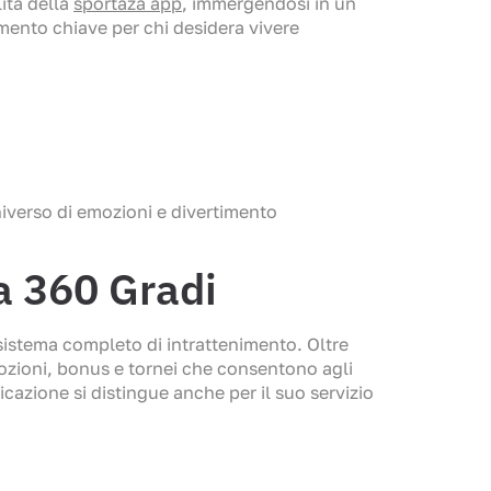
lità della
sportaza app
, immergendosi in un
mento chiave per chi desidera vivere
niverso di emozioni e divertimento
a 360 Gradi
sistema completo di intrattenimento. Oltre
mozioni, bonus e tornei che consentono agli
cazione si distingue anche per il suo servizio