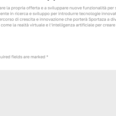
e la propria offerta e a sviluppare nuove funzionalità per 
ente in ricerca e sviluppo per introdurre tecnologie innovat
ercorso di crescita e innovazione che porterà Sportaza a di
ome la realtà virtuale e l’intelligenza artificiale per crea
uired fields are marked
*