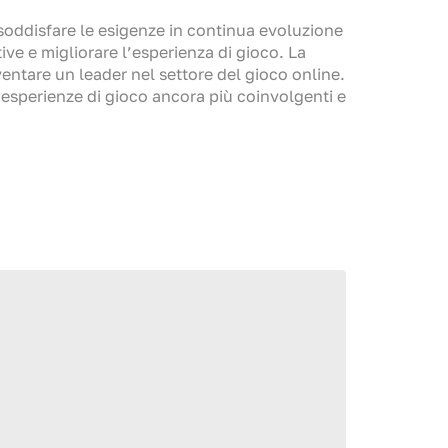
soddisfare le esigenze in continua evoluzione
ive e migliorare l’esperienza di gioco. La
ventare un leader nel settore del gioco online.
re esperienze di gioco ancora più coinvolgenti e