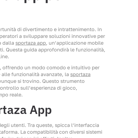
i
tunità di divertimento e intrattenimento. In
eratori a sviluppare soluzioni innovative per
o dalla
sportaza app
, un’applicazione mobile
nti. Questa guida approfondirà le funzionalità,
ine.
do, offrendo un modo comodo e intuitivo per
 alle funzionalità avanzate, la
sportaza
ovunque si trovino. Questo strumento
ontrollo sull’esperienza di gioco,
mpo reale.
ortaza App
egli utenti. Tra queste, spicca l’interfaccia
ttaforma. La compatibilità con diversi sistemi