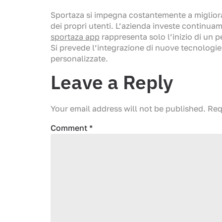
Sportaza si impegna costantemente a migliorar
dei propri utenti. L’azienda investe continuam
sportaza app
rappresenta solo l’inizio di un p
Si prevede l’integrazione di nuove tecnologie c
personalizzate.
Leave a Reply
Your email address will not be published.
Req
Comment
*