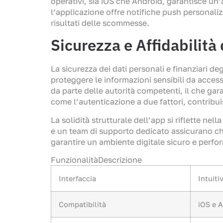
operativi, sia iOS che Android, garantisce un’a
l’applicazione offre notifiche push personaliz
risultati delle scommesse.
Sicurezza e Affidabilità
La sicurezza dei dati personali e finanziari deg
proteggere le informazioni sensibili da access
da parte delle autorità competenti, il che gar
come l’autenticazione a due fattori, contribui
La solidità strutturale dell’app si riflette nel
e un team di supporto dedicato assicurano che 
garantire un ambiente digitale sicuro e perfo
FunzionalitàDescrizione
Interfaccia
Intuiti
Compatibilità
iOS e 