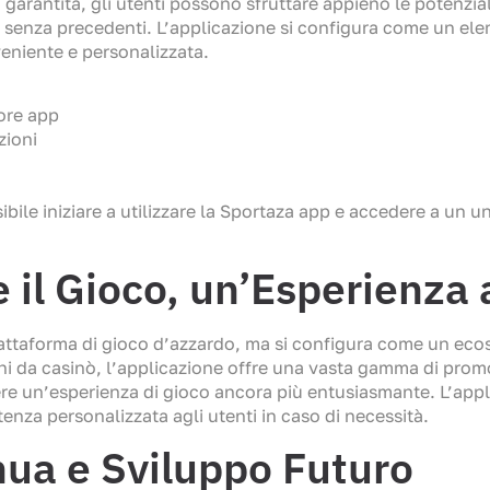
 garantita, gli utenti possono sfruttare appieno le potenzia
 senza precedenti. L’applicazione si configura come un ele
eniente e personalizzata.
tore app
zioni
bile iniziare a utilizzare la Sportaza app e accedere a un u
 il Gioco, un’Esperienza 
piattaforma di gioco d’azzardo, ma si configura come un eco
chi da casinò, l’applicazione offre una vasta gamma di pro
vere un’esperienza di gioco ancora più entusiasmante. L’appli
stenza personalizzata agli utenti in caso di necessità.
ua e Sviluppo Futuro