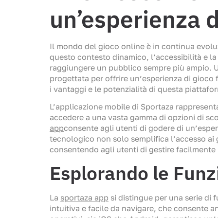
un’esperienza d
Il mondo del gioco online è in continua evolu
questo contesto dinamico, l’accessibilità e l
raggiungere un pubblico sempre più ampio. U
progettata per offrire un’esperienza di gioco 
i vantaggi e le potenzialità di questa piatta
L’applicazione mobile di Sportaza rappresenta
accedere a una vasta gamma di opzioni di scom
app
consente agli utenti di godere di un’espe
tecnologico non solo semplifica l’accesso ai g
consentendo agli utenti di gestire facilmente 
Esplorando le Funz
La
sportaza app
si distingue per una serie di 
intuitiva e facile da navigare, che consente an