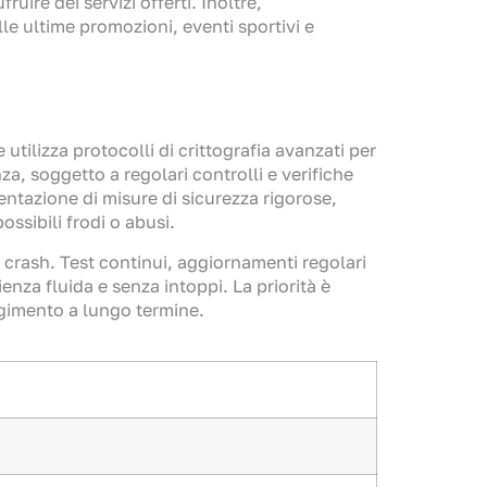
ire dei servizi offerti. Inoltre,
le ultime promozioni, eventi sportivi e
 utilizza protocolli di crittografia avanzati per
za, soggetto a regolari controlli e verifiche
entazione di misure di sicurezza rigorose,
ssibili frodi o abusi.
 e crash. Test continui, aggiornamenti regolari
nza fluida e senza intoppi. La priorità è
lgimento a lungo termine.