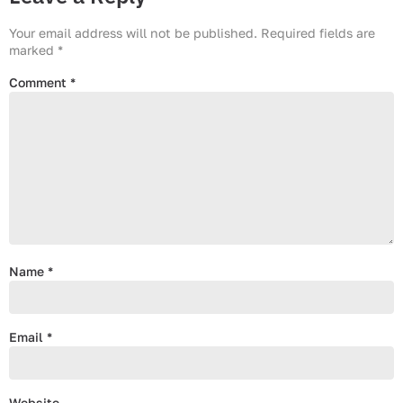
Your email address will not be published.
Required fields are
marked
*
Comment
*
Name
*
Email
*
Website