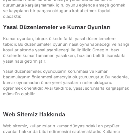
durumlarla karşılaşmamak için, oyunu eğlence amaçlı görmek
ve kayıpların bir parçası olduğunu kabul etmek faydalı
olacaktır.
Yasal Düzenlemeler ve Kumar Oyunları
Kumar oyunları, birçok ülkede farklı yasal düzenlemelere
tabidir. Bu düzenlemeler, oyunun nasıl oynanabileceği ve hangi
koşullar altında yasallaşabileceği ile ilgilidir. Örneğin, bazı
ülkelerde kumar tamamen yasakken, bazıları belirli lisanslarla
yasal hale getirmiştir.
Yasal düzenlemeler, oyuncuların korunması ve kumar
bağımlılığının önlenmesi amacıyla oluşturulmuştur. Bu nedenle,
kumar oynamadan önce yerel yasaların neler olduğunu
öğrenmek önemlidir. Aksi takdirde, yasal sorunlarla karşılaşmak
mümkün olabilir.
Web Sitemiz Hakkında
Web sitemiz, kullanıcıların kumar dünyasındaki en popüler
oyunlar hakkında bilgi edinmesini sağlamaktadır. Kullanıcı