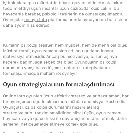
iştirakçılara qısa müddətdə böyük qazanc əldə etmək imkanı
təqdim etdiyi üçün insanlar üçün cazibədar olur. Lakin, bu
həyəcanla bərabər, psixoloji təsirlərin də olması qaçılmazdır.
Oyunçular
onlayn loto
platformalarında oynayarkən bu təsirləri
daha aydın hiss edirlər.
Kumarın psixoloji təsirləri həm müsbət, həm də mənfi ola bilər.
Müsbət tərəfi, oyun zamanı əldə edilən uğurların insanı
motivasiya etməsidir. Ancaq bu motivasiya, bəzən aşırıya
keçərək bağımlılığa səbəb ola bilər. Oyunçuların psixoloji
durumunu yaxşı başa düşmək, onların strategiyalarını
formalaşdırmaqda mühüm rol oynayır.
Oyun strategiyalarının formalaşdırılması
Online loto oyunları üçün effektiv strategiyalar hazırlamaq, hər
bir oyunçunun uğurlu olmasında mühüm əhəmiyyət kəsb edir.
Oyunçular, öz psixoloji durumlarını nəzərə alaraq
strategiyalarını tənzimləməlidirlər. Misal üçün, oyun zamanı
həyəcan və ya qorxu hissi ilə davranışlarını idarə etmək, daha
səmərəli nəticələr əldə etməyə kömək edə bilər.