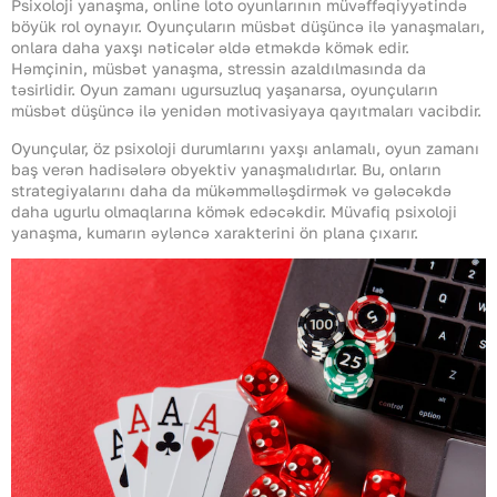
Psixoloji yanaşma, online loto oyunlarının müvəffəqiyyətində
böyük rol oynayır. Oyunçuların müsbət düşüncə ilə yanaşmaları,
onlara daha yaxşı nəticələr əldə etməkdə kömək edir.
Həmçinin, müsbət yanaşma, stressin azaldılmasında da
təsirlidir. Oyun zamanı uğursuzluq yaşanarsa, oyunçuların
müsbət düşüncə ilə yenidən motivasiyaya qayıtmaları vacibdir.
Oyunçular, öz psixoloji durumlarını yaxşı anlamalı, oyun zamanı
baş verən hadisələrə obyektiv yanaşmalıdırlar. Bu, onların
strategiyalarını daha da mükəmməlləşdirmək və gələcəkdə
daha uğurlu olmaqlarına kömək edəcəkdir. Müvafiq psixoloji
yanaşma, kumarın əyləncə xarakterini ön plana çıxarır.