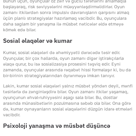
Bunun üçün, oyunçular öz zəif və güclü tərəflərini anlamaqla
başlayaraq, risk səviyyələrini müəyyənləşdirməlidirlər. Oyun
zamanı itkilərdən sonra impulsiv davranışların qarşısını almaq
üçün planlı strategiyalar hazırlamaq vacibdir. Bu, oyunçulara
daha sağlam bir yanaşma ilə müsbət nəticələr əldə etməyə
kömək edə bilər.
Sosial əlaqələr və kumar
Kumar, sosial əlaqələri də əhəmiyyətli dərəcədə təsir edir.
Oyunçular, bir çox hallarda, oyun zamanı digər iştirakçılarla
əlaqə qurur, bu isə sosializasiya prosesini təşviq edir. Eyni
zamanda, oyunçular arasında rəqabət hissi formalaşır ki, bu da
bir-birinin strategiyalarından öyrənməyə imkan tanıyır.
Lakin, kumar sosial əlaqələri yalnız müsbət yöndən deyil, mənfi
təsirlərlə də zənginləşdirə bilər. Oyun zamanı itkilər yaşamaq,
oyunçunun əhval-ruhiyyəsini aşağı sala bilər. Bu, dostlar
arasında münasibətlərin pozulmasına səbəb ola bilər. Ona görə
də, kumar oynayanların sosial əlaqələrini düzgün idarə etmələri
vacibdir.
Psixoloji yanaşma və müsbət düşüncə