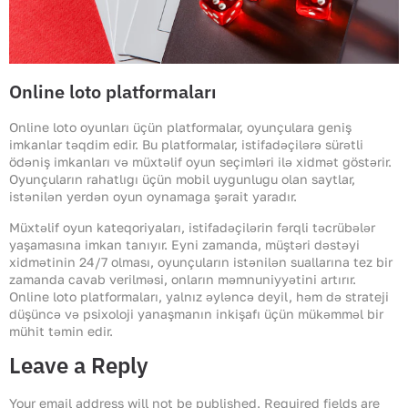
Online loto platformaları
Online loto oyunları üçün platformalar, oyunçulara geniş
imkanlar təqdim edir. Bu platformalar, istifadəçilərə sürətli
ödəniş imkanları və müxtəlif oyun seçimləri ilə xidmət göstərir.
Oyunçuların rahatlığı üçün mobil uyğunluğu olan saytlar,
istənilən yerdən oyun oynamağa şərait yaradır.
Müxtəlif oyun kateqoriyaları, istifadəçilərin fərqli təcrübələr
yaşamasına imkan tanıyır. Eyni zamanda, müştəri dəstəyi
xidmətinin 24/7 olması, oyunçuların istənilən suallarına tez bir
zamanda cavab verilməsi, onların məmnuniyyətini artırır.
Online loto platformaları, yalnız əyləncə deyil, həm də strateji
düşüncə və psixoloji yanaşmanın inkişafı üçün mükəmməl bir
mühit təmin edir.
Leave a Reply
Your email address will not be published.
Required fields are