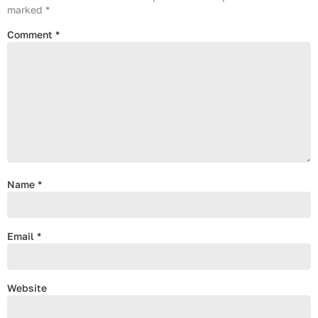
marked
*
Comment
*
Name
*
Email
*
Website