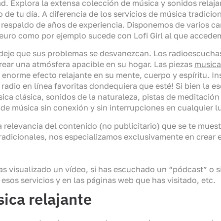
ad. Explora la extensa colección de música y sonidos rela
e tu día. A diferencia de los servicios de música tradici
el respaldo de años de experiencia. Disponemos de varios c
euro como por ejemplo sucede con Lofi Girl al que accedem
 deje que sus problemas se desvanezcan. Los radioescucha
rear una atmósfera apacible en su hogar. Las piezas
musica
norme efecto relajante en su mente, cuerpo y espíritu. Ins
radio en línea favoritas dondequiera que esté! Si bien la 
ica clásica, sonidos de la naturaleza, pistas de meditación
 música sin conexión y sin interrupciones en cualquier lu
 relevancia del contenido (no publicitario) que se te muest
tradicionales, nos especializamos exclusivamente en crear e
 has visualizado un vídeo, si has escuchado un “pódcast” o 
sos servicios y en las páginas web que has visitado, etc.
ica relajante