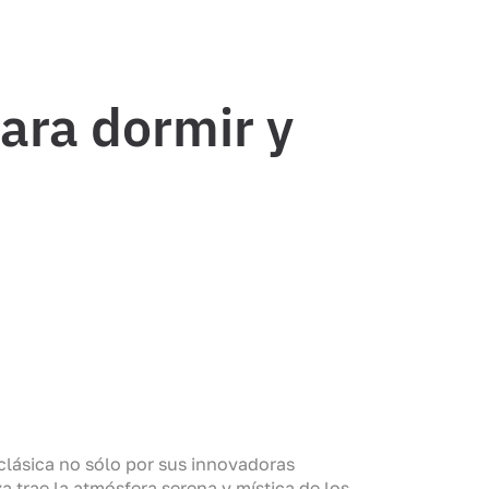
para dormir y
 clásica no sólo por sus innovadoras
 trae la atmósfera serena y mística de los