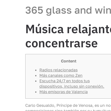
365 glass and wi
Música relajant
concentrarse
Content
Radios relacionadas
Más canales como Zen
Escucha 24/7 en todos tus
dispositivos, incluso sin conexión.
Más emisoras de Valencia
Carlo Gesualdo, Príncipe de Venosa, es un no
composiciones sino también por su tumultuosa 