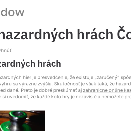
ndow
 hazardných hrách Č
yhnúť
zardných hrách
zardných hier je presvedčenie, že existuje „zaručený“ spôso
 výhru sa výrazne zvýšia. Skutočnosť je však taká, že hazard
ed dané. Preto je dobré preskúmať aj
zahranicne online ka
 si uvedomiť, že každé kolo hry je nezávislé a nemôžete p