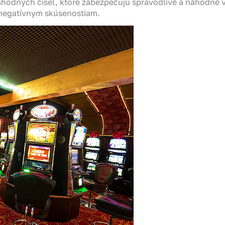
odných čísel, ktoré zabezpečujú spravodlivé a náhodné výs
 negatívnym skúsenostiam.