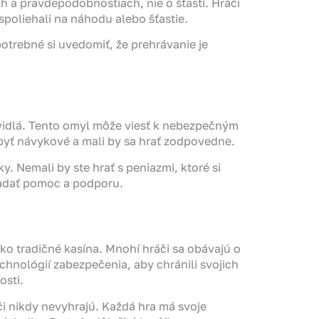
ch a pravdepodobnostiach, nie o šťastí. Hráči
spoliehali na náhodu alebo šťastie.
potrebné si uvedomiť, že prehrávanie je
avidlá. Tento omyl môže viesť k nebezpečným
 byť návykové a mali by sa hrať zodpovedne.
. Nemali by ste hrať s peniazmi, ktoré si
hľadať pomoc a podporu.
o tradičné kasína. Mnohí hráči sa obávajú o
hnológií zabezpečenia, aby chránili svojich
osti.
či nikdy nevyhrajú. Každá hra má svoje