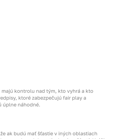
a majú kontrolu nad tým, kto vyhrá a kto
edpisy, ktoré zabezpečujú fair play a
sú úplne náhodné.
 že ak budú mať šťastie v iných oblastiach