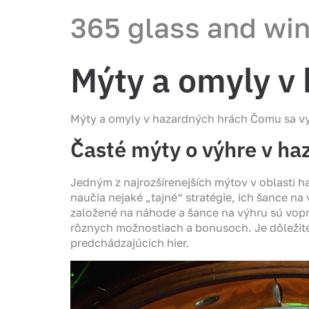
365 glass and wi
Mýty a omyly v
Mýty a omyly v hazardných hrách Čomu sa v
Časté mýty o výhre v ha
Jedným z najrozšírenejších mýtov v oblasti ha
naučia nejaké „tajné“ stratégie, ich šance na
založené na náhode a šance na výhru sú vopr
rôznych možnostiach a bonusoch. Je dôležité
predchádzajúcich hier.