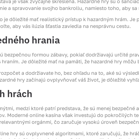
edstava je však zvyčajne skreslená. Hazardné hry sú o šancia
nie a spravovanie svojho bankrollu, namiesto toho, aby sa 
o je dôležité mať realistický prístup k hazardným hrám. Je 
oľte, aby vás ilúzia šťastia zaviedla na nesprávnu cestu.
dného hrania
sú bezpečnou formou zábavy, pokiaľ dodržiavajú určité pr
 s hraním. Je dôležité mať na pamäti, že hazardné hry môžu
zpočet a dodržiavate ho, bez ohľadu na to, aké sú výsledky
azardné hry začínajú ovplyvňovať váš život, je dôležité vy
h hrách
tmi, medzi ktoré patrí predstava, že sú menej bezpečné ak
. Moderné online kasína však investujú do pokročilých tec
é relevantnými orgánmi, čo zaručuje vysokú úroveň bezpečn
line hry sú ovplyvnené algoritmami, ktoré zaručujú, že hrá