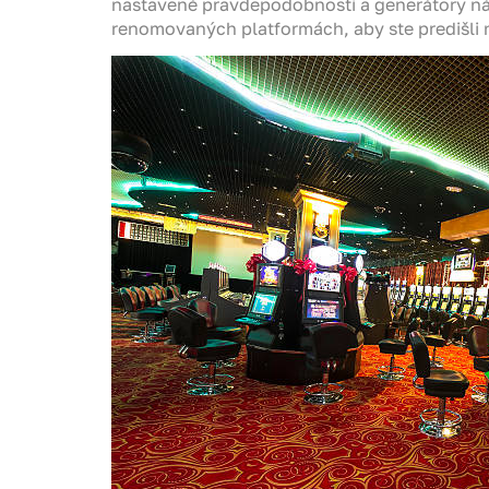
nastavené pravdepodobnosti a generátory náh
renomovaných platformách, aby ste predišli