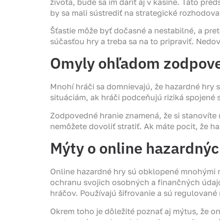
života, bude sa im dariť aj v kasíne. Táto pr
by sa mali sústrediť na strategické rozhodova
Šťastie môže byť dočasné a nestabilné, a pret
súčasťou hry a treba sa na to pripraviť. Nedov
Omyly ohľadom zodpove
Mnohí hráči sa domnievajú, že hazardné hry 
situáciám, ak hráči podceňujú riziká spojené
Zodpovedné hranie znamená, že si stanovíte ro
nemôžete dovoliť stratiť. Ak máte pocit, že h
Mýty o online hazardnýc
Online hazardné hry sú obklopené mnohými mý
ochranu svojich osobných a finančných údajov
hráčov. Používajú šifrovanie a sú regulovan
Okrem toho je dôležité poznať aj mýtus, že on