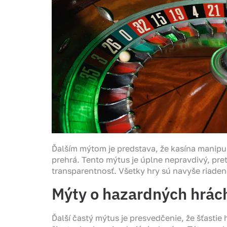
Ďalším mýtom je predstava, že kasína manipul
prehrá. Tento mýtus je úplne nepravdivý, pre
transparentnosť. Všetky hry sú navyše riade
Mýty o hazardných hrách
Ďalší častý mýtus je presvedčenie, že šťastie