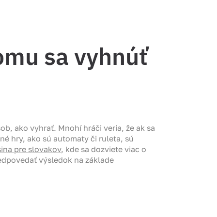
omu sa vyhnúť
b, ako vyhrať. Mnohí hráči veria, že ak sa
né hry, ako sú automaty či ruleta, sú
sina pre slovakov
, kde sa dozviete viac o
redpovedať výsledok na základe