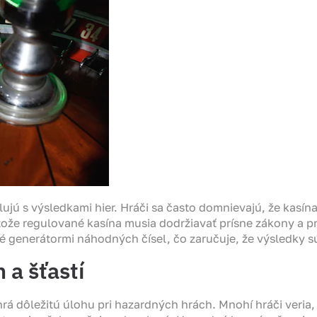
ujú s výsledkami hier. Hráči sa často domnievajú, že kasín
tože regulované kasína musia dodržiavať prísne zákony a pr
né generátormi náhodných čísel, čo zaručuje, že výsledky 
 a šťastí
 hrá dôležitú úlohu pri hazardných hrách. Mnohí hráči veria,