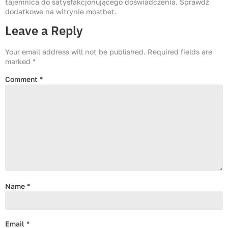
tajemnica do satysfakcjonującego doświadczenia. Sprawdź
dodatkowe na witrynie
mostbet
.
Leave a Reply
Your email address will not be published.
Required fields are
marked
*
Comment
*
Name
*
Email
*