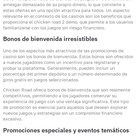
arriesgar demasiado de su propio dinero, lo que convierte a
estas ofertas en una opción atractiva para todos. Un aspecto
relevante en el contexto de los casinos son los beneficios que
proporciona el chicken road 2 demo, que permite a los usuarios
familiarizarse con los juegos sin riesgo financiero.
Bonos de bienvenida irresistibles
Uno de los aspectos más atractivos de las promociones de
casino son los bonos de bienvenida. Estos bonos son ofrecidos
a nuevos jugadores como un incentivo para registrarse y
probar la plataforma. Generalmente, pueden incluir un
porcentaje del primer depósito o un número determinado de
giros gratis en juegos seleccionados.
Chicken Road ofrece bonos de bienvenida que son realmente
competitivos, permitiendo a los jugadores comenzar su
experiencia de juego con una ventaja significativa. Este tipo
de promoción es esencial para aquellos que desean explorar
nuevos juegos y estrategias sin un compromiso financiero
excesivo.
Promociones especiales y eventos temáticos