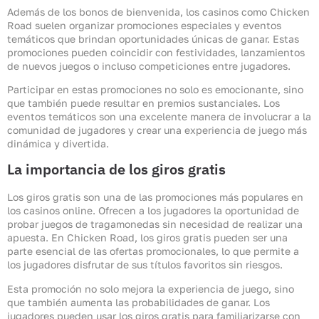
Además de los bonos de bienvenida, los casinos como Chicken
Road suelen organizar promociones especiales y eventos
temáticos que brindan oportunidades únicas de ganar. Estas
promociones pueden coincidir con festividades, lanzamientos
de nuevos juegos o incluso competiciones entre jugadores.
Participar en estas promociones no solo es emocionante, sino
que también puede resultar en premios sustanciales. Los
eventos temáticos son una excelente manera de involucrar a la
comunidad de jugadores y crear una experiencia de juego más
dinámica y divertida.
La importancia de los giros gratis
Los giros gratis son una de las promociones más populares en
los casinos online. Ofrecen a los jugadores la oportunidad de
probar juegos de tragamonedas sin necesidad de realizar una
apuesta. En Chicken Road, los giros gratis pueden ser una
parte esencial de las ofertas promocionales, lo que permite a
los jugadores disfrutar de sus títulos favoritos sin riesgos.
Esta promoción no solo mejora la experiencia de juego, sino
que también aumenta las probabilidades de ganar. Los
jugadores pueden usar los giros gratis para familiarizarse con