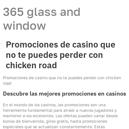
365 glass and
window
Promociones de casino que
no te puedes perder con
chicken road
Promociones de casino que no te puedes perder con chicken
road
Descubre las mejores promociones en casinos
En el mundo de los casinos, las promociones son una
herramienta fundamental para atraer a nuevos jugadores y
mantener a los existentes. Las ofertas pueden variar desde
bonos de bienvenida, giros gratis, hasta promociones
especiales que se actualizan constantemente. Estas