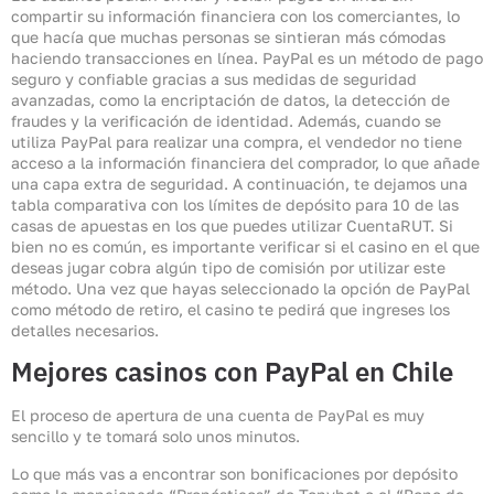
compartir su información financiera con los comerciantes, lo
que hacía que muchas personas se sintieran más cómodas
haciendo transacciones en línea. PayPal es un método de pago
seguro y confiable gracias a sus medidas de seguridad
avanzadas, como la encriptación de datos, la detección de
fraudes y la verificación de identidad. Además, cuando se
utiliza PayPal para realizar una compra, el vendedor no tiene
acceso a la información financiera del comprador, lo que añade
una capa extra de seguridad. A continuación, te dejamos una
tabla comparativa con los límites de depósito para 10 de las
casas de apuestas en los que puedes utilizar CuentaRUT. Si
bien no es común, es importante verificar si el casino en el que
deseas jugar cobra algún tipo de comisión por utilizar este
método. Una vez que hayas seleccionado la opción de PayPal
como método de retiro, el casino te pedirá que ingreses los
detalles necesarios.
Mejores casinos con PayPal en Chile
El proceso de apertura de una cuenta de PayPal es muy
sencillo y te tomará solo unos minutos.
Lo que más vas a encontrar son bonificaciones por depósito