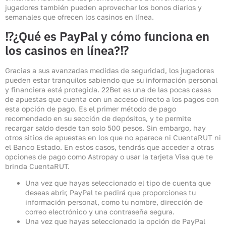
jugadores también pueden aprovechar los bonos diarios y
semanales que ofrecen los casinos en línea.
⁉️¿Qué es PayPal y cómo funciona en
los casinos en línea?⁉️
Gracias a sus avanzadas medidas de seguridad, los jugadores
pueden estar tranquilos sabiendo que su información personal
y financiera está protegida. 22Bet es una de las pocas casas
de apuestas que cuenta con un acceso directo a los pagos con
esta opción de pago. Es el primer método de pago
recomendado en su sección de depósitos, y te permite
recargar saldo desde tan solo 500 pesos. Sin embargo, hay
otros sitios de apuestas en los que no aparece ni CuentaRUT ni
el Banco Estado. En estos casos, tendrás que acceder a otras
opciones de pago como Astropay o usar la tarjeta Visa que te
brinda CuentaRUT.
Una vez que hayas seleccionado el tipo de cuenta que
deseas abrir, PayPal te pedirá que proporciones tu
información personal, como tu nombre, dirección de
correo electrónico y una contraseña segura.
Una vez que hayas seleccionado la opción de PayPal