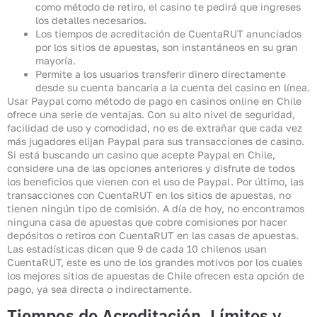
como método de retiro, el casino te pedirá que ingreses
los detalles necesarios.
Los tiempos de acreditación de CuentaRUT anunciados
por los sitios de apuestas, son instantáneos en su gran
mayoría.
Permite a los usuarios transferir dinero directamente
desde su cuenta bancaria a la cuenta del casino en línea.
Usar Paypal como método de pago en casinos online en Chile
ofrece una serie de ventajas. Con su alto nivel de seguridad,
facilidad de uso y comodidad, no es de extrañar que cada vez
más jugadores elijan Paypal para sus transacciones de casino.
Si está buscando un casino que acepte Paypal en Chile,
considere una de las opciones anteriores y disfrute de todos
los beneficios que vienen con el uso de Paypal. Por último, las
transacciones con CuentaRUT en los sitios de apuestas, no
tienen ningún tipo de comisión. A día de hoy, no encontramos
ninguna casa de apuestas que cobre comisiones por hacer
depósitos o retiros con CuentaRUT en las casas de apuestas.
Las estadísticas dicen que 9 de cada 10 chilenos usan
CuentaRUT, este es uno de los grandes motivos por los cuales
los mejores sitios de apuestas de Chile ofrecen esta opción de
pago, ya sea directa o indirectamente.
Tiempos de Acreditación, Límites y