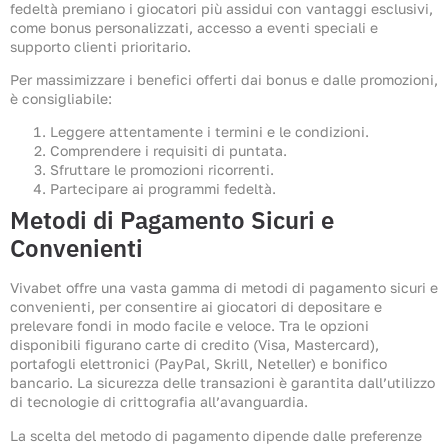
fedeltà premiano i giocatori più assidui con vantaggi esclusivi,
come bonus personalizzati, accesso a eventi speciali e
supporto clienti prioritario.
Per massimizzare i benefici offerti dai bonus e dalle promozioni,
è consigliabile:
Leggere attentamente i termini e le condizioni.
Comprendere i requisiti di puntata.
Sfruttare le promozioni ricorrenti.
Partecipare ai programmi fedeltà.
Metodi di Pagamento Sicuri e
Convenienti
Vivabet offre una vasta gamma di metodi di pagamento sicuri e
convenienti, per consentire ai giocatori di depositare e
prelevare fondi in modo facile e veloce. Tra le opzioni
disponibili figurano carte di credito (Visa, Mastercard),
portafogli elettronici (PayPal, Skrill, Neteller) e bonifico
bancario. La sicurezza delle transazioni è garantita dall’utilizzo
di tecnologie di crittografia all’avanguardia.
La scelta del metodo di pagamento dipende dalle preferenze