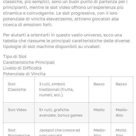
classiche, più semplici, sono un buon punto di partenza per i
principianti, mentre le slot video offrono un’esperienza più
dinamica e coinvolgente. Le slot progressive, con il loro
potenziale di vincita elevatissimo, attirano giocatori alla
ricerca di emozioni forti.
Per aiutarti a orientarti in questo vasto universo, ecco una
tabella che riassume le principali caratteristiche delle diverse
tipologie di slot machine disponibili su vivabet:
Tipo di Slot
Caratteristiche Principali
Livello di Difficoltà
Potenziale di Vincita
Slot
3 rulli, simboli
Basso
Basso
Classiche
tradizionali (frutta,
numeri, ecc.)
Slot Video
5+ rulli, grafiche
Medio
Medio-
avanzate, bonus games
Alto
Slot
Jackpot che cresce ad
Medio-
Molto
Progressive
ogni giocata
Alto
Alto