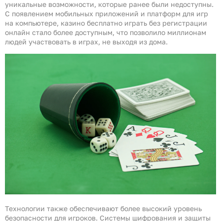
уникальные возможности, которые ранее были недоступны.
С появлением мобильных приложений и платформ для игр
на компьютере, казино бесплатно играть без регистрации
онлайн стало более доступным, что позволило миллионам
людей участвовать в играх, не выходя из дома.
Технологии также обеспечивают более высокий уровень
безопасности для игроков. Системы шифрования и защиты