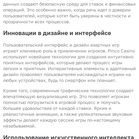
данных создают безопасную среду для ставок и финансовых
операций. Это особенно важно, когда речь идет о доверии
пользователей, которые хотят быть уверены в честности и
прозрачности всех процессов.
Инновации в дизайне и интерфейсе
Пользовательский интерфейс и дизайн азартных игр
играют ключевую роль в привлечении игроков. Pinco Casino
использует новейшие технологии для создания интуитивно
понятных интерфейсов, которые делают процесс игры
легким и приятным. Интерактивные элементы и адаптивный
дизайн позволяют пользователям наслаждаться играми на
любых устройствах, будь то смартфон или планшет.
Кроме того, современные графические технологии создают
впечатляющую визуализацию игр. Это позволяет игрокам
полностью погрузиться в игровой процесс и получать
большее удовольствие от каждой ставки. Яркие и
реалистичные анимации, а также увлекательные звуковые
эффекты делают каждую сессию игры по-настоящему
незабываемой.
Использование искусственного интеллекта